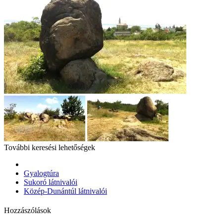
További keresési lehetőségek
Gyalogtúra
Sukoró látnivalói
Közép-Dunántúl látnivalói
Hozzászólások