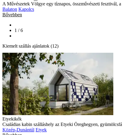
A Művészetek Völgye egy tíznapos, összművészeti fesztivál, a
Balaton
Kapolcs
Bővebben
1 / 6
Kiemelt szállás ajánlatok (12)
Etyekikék
Családias kabin szálláshely az Etyeki Öreghegyen, gyümölcsfá
Közép-Dunántúl
Etyek