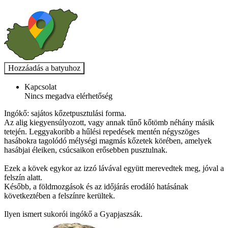
Kapcsolat
Nincs megadva elérhetőség
Ingókő: sajátos kőzetpusztulási forma.
Az alig kiegyensúlyozott, vagy annak tűnő kőtömb néhány másik
tetején. Leggyakoribb a hűlési repedések mentén négyszöges
hasábokra tagolódó mélységi magmás kőzetek körében, amelyek
hasábjai éleiken, csúcsaikon erősebben pusztulnak.
Ezek a kövek egykor az izzó lávával együtt merevedtek meg, jóval a
felszín alatt.
Később, a földmozgások és az időjárás erodáló hatásának
következtében a felszínre kerültek.
Ilyen ismert sukorói ingókő a Gyapjaszsák.