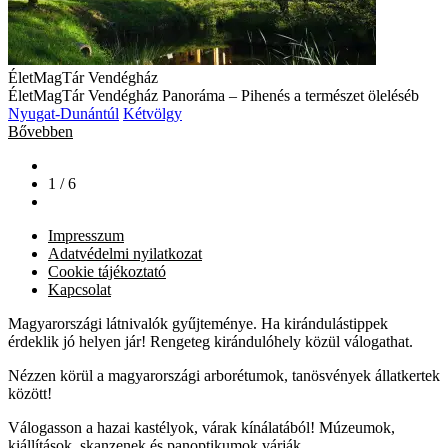
ÉletMagTár Vendégház
ÉletMagTár Vendégház Panoráma – Pihenés a természet öleléséb
Nyugat-Dunántúl
Kétvölgy
Bővebben
1 / 6
Impresszum
Adatvédelmi nyilatkozat
Cookie tájékoztató
Kapcsolat
Magyarországi látnivalók gyűjteménye. Ha kirándulástippek
érdeklik jó helyen jár! Rengeteg kirándulóhely közül válogathat.
Nézzen körül a magyarországi arborétumok, tanösvények állatkertek
között!
Válogasson a hazai kastélyok, várak kínálatából! Múzeumok,
kiállítások, skanzenek és panoptikumok várják.