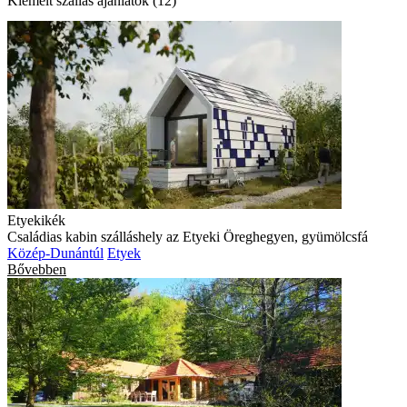
Kiemelt szállás ajánlatok (12)
Etyekikék
Családias kabin szálláshely az Etyeki Öreghegyen, gyümölcsfá
Közép-Dunántúl
Etyek
Bővebben