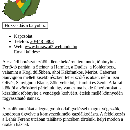
Kapcsolat
Telefon:
20/448-5808
Web:
www.boraszat2.webnode.hu
Email küldése
A családi borászat szőlői kilenc hektáron teremnek, többnyire a
Fertő-tó partján, a Steiner, a Harmler, a Dudles, a Kohlenberg,
valamint a Kogl dűlőkben, ahol Kékfrankos, Merlot, Cabernet
Sauvignon mellett kisebb részben fehér szőlő is akad, némi Irsai
Olivér, Sauvignon Blanc, Zöld veltelini, Tramini és Zenit. A korai
időktől a vörösbort pártoltuk, így van ez ma is, de fehérborokat is
készítünk többnyire a vendégek kedvéért, ételek mellé könnyedén
fogyasztható italnak.
A szőlőmunkákat a legnagyobb odafigyeléssel maguk végezzük,
gondosan ügyelve a környezetkímélő gazdálkodásra. A feldolgozás
a Lehár Ferenc utcában található pincében történik, helyi módon a
családi háznál.