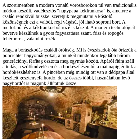
A szortimentben a modern vonalú vörösborokon túl van tradicionális
módon készült, vadélesztős "nagypapa kékfrankosa" is, amelyre a
család rendkívül büszke: szeretjük megmutatni a kóstoló
közönségnek ezt a valódi, régi vágású, jól iható soproni bort. A
merlot-ból és a kékfrankosból rozé is készül. A modern technológiát
bevetve készülnek a gyors fogyasztásra szánt, friss és ropogós
fehérborok, valamint rozék.
Maga a borászkodás családi örökség. Mi is évszázadok óta őrizzük a
poncichter hagyományokat, a munkát mindenkor legalább három-
generációnyi férfitag osztotta meg egymás között. Apáról fiúra száll
a tudás, a szőlőművelésen és a borkészítésen túl a mai napig értünk a
hordókészítéshez is. A pincében még mindig ott van a dédpapa által
készített gesztenyefa hordó, de az összes többi, használatban lévő
nagyhordót is magunk állítottuk össze.