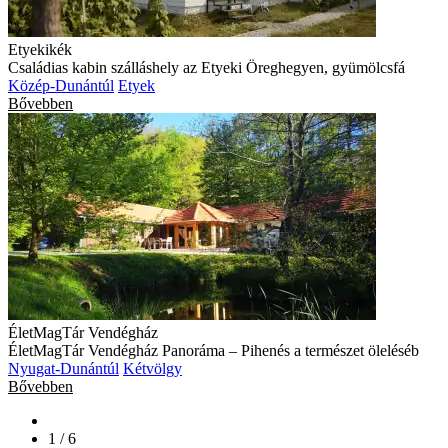
Etyekikék
Családias kabin szálláshely az Etyeki Öreghegyen, gyümölcsfá
Közép-Dunántúl
Etyek
Bővebben
ÉletMagTár Vendégház
ÉletMagTár Vendégház Panoráma – Pihenés a természet öleléséb
Nyugat-Dunántúl
Kétvölgy
Bővebben
1 / 6