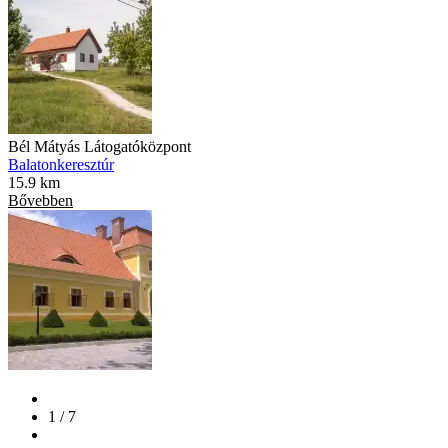
Bél Mátyás Látogatóközpont
Balatonkeresztúr
15.9 km
Bővebben
1 / 7