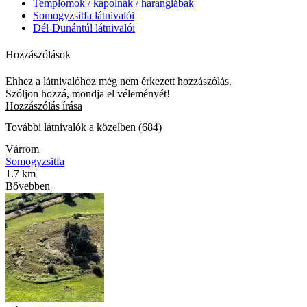
Templomok / kápolnák / haranglábak
Somogyzsitfa látnivalói
Dél-Dunántúl látnivalói
Hozzászólások
Ehhez a látnivalóhoz még nem érkezett hozzászólás.
Szóljon hozzá, mondja el véleményét!
Hozzászólás írása
További látnivalók a közelben (684)
Várrom
Somogyzsitfa
1.7 km
Bővebben