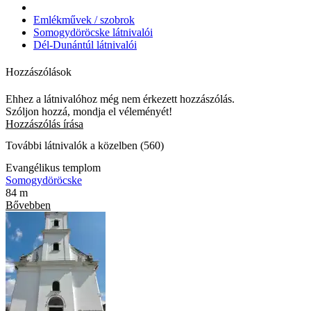
Emlékművek / szobrok
Somogydöröcske látnivalói
Dél-Dunántúl látnivalói
Hozzászólások
Ehhez a látnivalóhoz még nem érkezett hozzászólás.
Szóljon hozzá, mondja el véleményét!
Hozzászólás írása
További látnivalók a közelben (560)
Evangélikus templom
Somogydöröcske
84 m
Bővebben