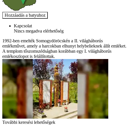
Kapcsolat
Nincs megadva elérhetőség
1992-ben emelték Somogydöröcskén a II. világháborús
emlékművet, amely a harcokban elhunyt helybelieknek állít emléket.
A templom tőszomszédságban korábban egy I. világháborús
emlékoszlopot is felállítottak.
További keresési lehetőségek