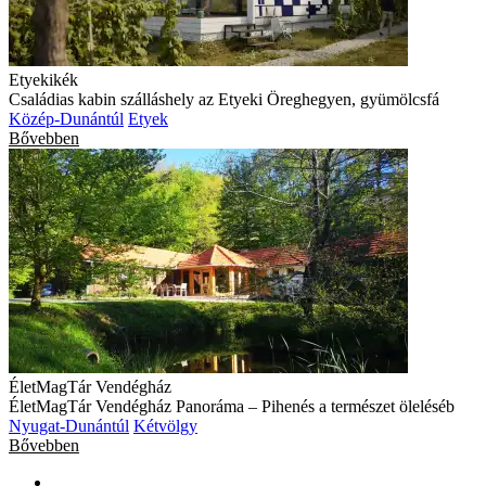
Etyekikék
Családias kabin szálláshely az Etyeki Öreghegyen, gyümölcsfá
Közép-Dunántúl
Etyek
Bővebben
ÉletMagTár Vendégház
ÉletMagTár Vendégház Panoráma – Pihenés a természet öleléséb
Nyugat-Dunántúl
Kétvölgy
Bővebben