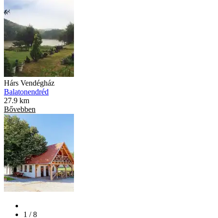
Hárs Vendégház
Balatonendréd
27.9 km
Bővebben
1 / 8