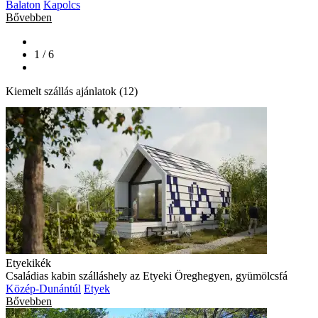
Balaton
Kapolcs
Bővebben
1 / 6
Kiemelt szállás ajánlatok (12)
Etyekikék
Családias kabin szálláshely az Etyeki Öreghegyen, gyümölcsfá
Közép-Dunántúl
Etyek
Bővebben