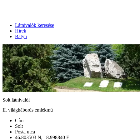
Látnivalók keresése
Hírek
Batyu
Solt látnivalói
II. világháborús emlékmű
Cím
Solt
Posta utca
46.803503 N, 18.998840 E