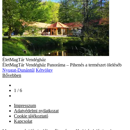
ÉletMagTár Vendégház
ÉletMagTár Vendégház Panoráma – Pihenés a természet öleléséb
Nyugat-Dunántúl
Kétvölgy
Bővebben
1 / 6
Impresszum
Adatvédelmi nyilatkozat
Cookie tájékoztató
Kapcsolat