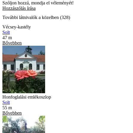
Szóljon hozzá, mondja el véleményét!
Hozzászólás írása
További látnivalók a közelben (328)
Vécsey-kastély
Solt
47 m
Bővebben
Honfoglalási emlékoszlop
Solt
55 m
Bővebben