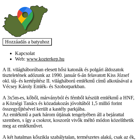
Kapcsolat
Web:
www.kozterkep.hu
A II. világháborúban elesett hősi katonák és polgári áldozatok
tiszteletének adózunk az 1990. január 6-án felavatott Kiss József
okl. táj- és kertépítész II. világháború emlékmű című alkotásával a
Vécsey Károly Emlék- és Szoborparkban.
A 3x5m-es, kőből, márványból és fémből készült emlékmű a HNF,
a Községi Tanács és közadakozás jóvoltából 1,5 millió forint
összegyűjtésével került a kastély parkjába.
Az emlékmű a park három útjának tengelyében áll a bejárattal
szemben, s így a csokrot, koszorút vivők méltó módon közelíthetik
meg az emlékművet.
A két hatalmas kőszikla szabálytalan, természetes alakú, csak az ék,