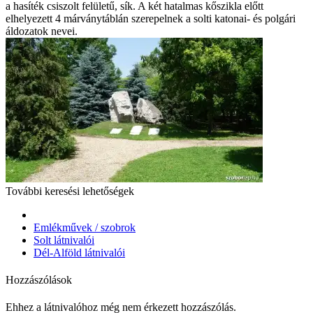
a hasíték csiszolt felületű, sík. A két hatalmas kőszikla előtt
elhelyezett 4 márványtáblán szerepelnek a solti katonai- és polgári
áldozatok nevei.
További keresési lehetőségek
Emlékművek / szobrok
Solt látnivalói
Dél-Alföld látnivalói
Hozzászólások
Ehhez a látnivalóhoz még nem érkezett hozzászólás.