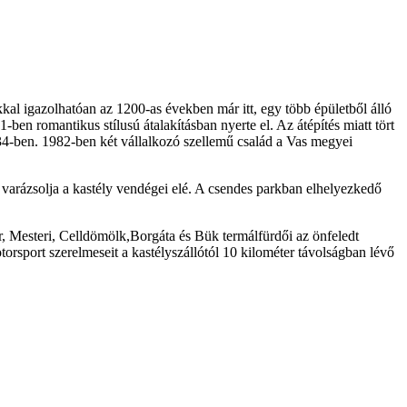
kal igazolhatóan az 1200-as években már itt, egy több épületből álló
-ben romantikus stílusú átalakításban nyerte el. Az átépítés miatt tört
 1734-ben. 1982-ben két vállalkozó szellemű család a Vas megyei
 varázsolja a kastély vendégei elé. A csendes parkban elhelyezkedő
ár, Mesteri, Celldömölk,Borgáta és Bük termálfürdői az önfeledt
orsport szerelmeseit a kastélyszállótól 10 kilométer távolságban lévő