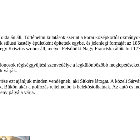
oldalán áll. Történelmi kutatások szerint a korai középkortól okmányok
tílusú kastély épületként építettek egybe, és jelenlegi formáját az 1851
tt egy Krisztus szobor áll, melyet Felsőbüki Nagy Franciska állíttatott
lajdonosok régiséggyűjtési szenvedélye a legkülönbözőbb meglepetéseket
k várják.
intése ezt ajánljuk minden vendégnek, aki Sitkére látogat. A közeli Sárv
 Bükön akár a golfozás rejtelmeibe is belekóstolhatnak. Az autó és mot
eny pályája várja.