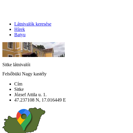
Látnivalók keresése
Hírek
Batyu
Sitke látnivalói
Felsőbüki Nagy kastély
Cím
Sitke
József Attila u. 1.
47.237108 N, 17.016449 E