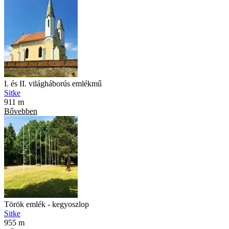
I. és II. világháborús emlékmű
Sitke
911 m
Bővebben
Török emlék - kegyoszlop
Sitke
955 m