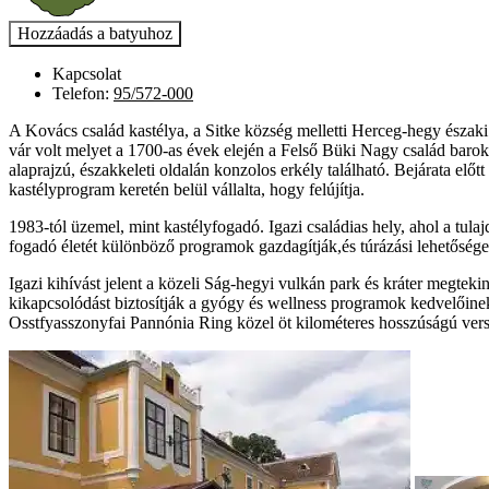
Kapcsolat
Telefon:
95/572-000
A Kovács család kastélya, a Sitke község melletti Herceg-hegy északi 
vár volt melyet a 1700-as évek elején a Felső Büki Nagy család barokk s
alaprajzú, északkeleti oldalán konzolos erkély található. Bejárata elő
kastélyprogram keretén belül vállalta, hogy felújítja.
1983-tól üzemel, mint kastélyfogadó. Igazi családias hely, ahol a tu
fogadó életét különböző programok gazdagítják,és túrázási lehetősége
Igazi kihívást jelent a közeli Ság-hegyi vulkán park és kráter megtek
kikapcsolódást biztosítják a gyógy és wellness programok kedvelőinek,
Osstfyasszonyfai Pannónia Ring közel öt kilométeres hosszúságú vers