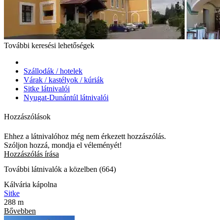
További keresési lehetőségek
Szállodák / hotelek
Várak / kastélyok / kúriák
Sitke látnivalói
Nyugat-Dunántúl látnivalói
Hozzászólások
Ehhez a látnivalóhoz még nem érkezett hozzászólás.
Szóljon hozzá, mondja el véleményét!
Hozzászólás írása
További látnivalók a közelben (664)
Kálvária kápolna
Sitke
288 m
Bővebben