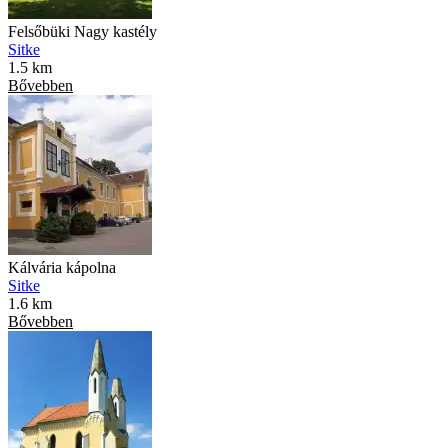
Felsőbüki Nagy kastély
Sitke
1.5 km
Bővebben
Kálvária kápolna
Sitke
1.6 km
Bővebben