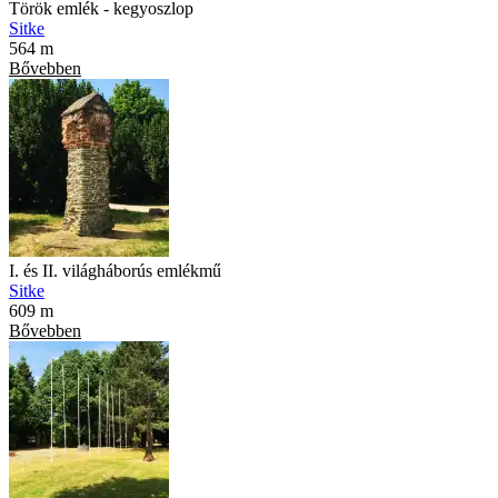
Török emlék - kegyoszlop
Sitke
564 m
Bővebben
I. és II. világháborús emlékmű
Sitke
609 m
Bővebben