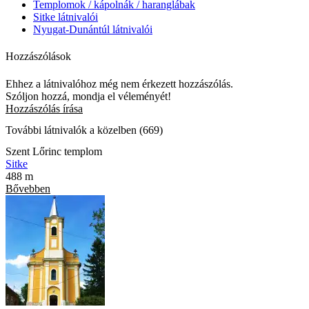
Templomok / kápolnák / haranglábak
Sitke látnivalói
Nyugat-Dunántúl látnivalói
Hozzászólások
Ehhez a látnivalóhoz még nem érkezett hozzászólás.
Szóljon hozzá, mondja el véleményét!
Hozzászólás írása
További látnivalók a közelben (669)
Szent Lőrinc templom
Sitke
488 m
Bővebben