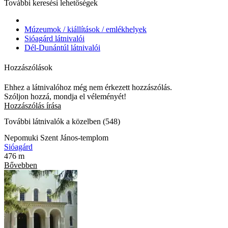
További keresési lehetőségek
Múzeumok / kiállítások / emlékhelyek
Sióagárd látnivalói
Dél-Dunántúl látnivalói
Hozzászólások
Ehhez a látnivalóhoz még nem érkezett hozzászólás.
Szóljon hozzá, mondja el véleményét!
Hozzászólás írása
További látnivalók a közelben (548)
Nepomuki Szent János-templom
Sióagárd
476 m
Bővebben