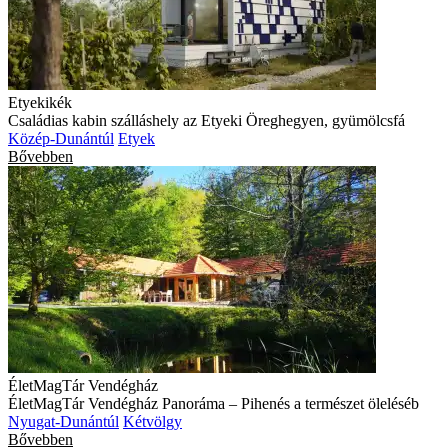
Etyekikék
Családias kabin szálláshely az Etyeki Öreghegyen, gyümölcsfá
Közép-Dunántúl
Etyek
Bővebben
ÉletMagTár Vendégház
ÉletMagTár Vendégház Panoráma – Pihenés a természet öleléséb
Nyugat-Dunántúl
Kétvölgy
Bővebben