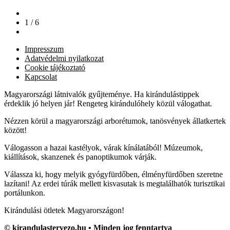
1 / 6
Impresszum
Adatvédelmi nyilatkozat
Cookie tájékoztató
Kapcsolat
Magyarországi látnivalók gyűjteménye. Ha kirándulástippek
érdeklik jó helyen jár! Rengeteg kirándulóhely közül válogathat.
Nézzen körül a magyarországi arborétumok, tanösvények állatkertek
között!
Válogasson a hazai kastélyok, várak kínálatából! Múzeumok,
kiállítások, skanzenek és panoptikumok várják.
Válassza ki, hogy melyik gyógyfürdőben, élményfürdőben szeretne
lazítani! Az erdei túrák mellett kisvasutak is megtalálhatók turisztikai
portálunkon.
Kirándulási ötletek Magyarországon!
© kirandulastervezo.hu • Minden jog fenntartva