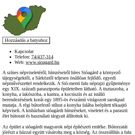
Kapcsolat
Telefon:
74/437-314
Web:
www.sioagard.hu
A színes népviseletéről, hímzéseiről híres Sióagárd a környező
tájegységektől, a Sárköztől teljesen önállóan fejlődő, egyedi
népművészettel rendelkezik. A Sió-menti falu néprajzi gyűjteménye
egy XIX. századi parasztporta épületeiben látható. A tisztaszoba, a
konyha, a lakószoba, a kamra, a kocsiszín és az istálló
berendezésének korát egy 1895-ös évszámú virágozott sarokpad
mutatja. A régi bútorfestő stílust a konyha falába beépített tékaajtó
képviseli. A kisházban sióagárdi hímzéseket, viseletet és a paraszti
élet bútorait és használati tárgyait állítottuk ki.
Az épület a sióagárdi magyarok népi építészeti emléke. Bútorzatát
jórészt a házzal együtt vásárolta meg a község. Az összeállítás a falu