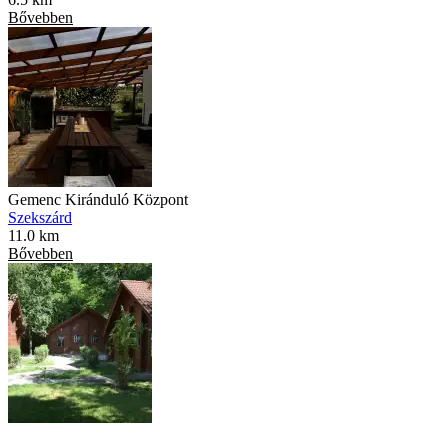
Bővebben
Gemenc Kiránduló Központ
Szekszárd
11.0 km
Bővebben