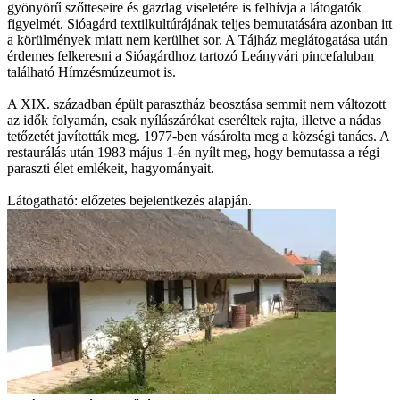
gyönyörű szőtteseire és gazdag viseletére is felhívja a látogatók
figyelmét. Sióagárd textilkultúrájának teljes bemutatására azonban itt
a körülmények miatt nem kerülhet sor. A Tájház meglátogatása után
érdemes felkeresni a Sióagárdhoz tartozó Leányvári pincefaluban
található Hímzésmúzeumot is.
A XIX. században épült parasztház beosztása semmit nem változott
az idők folyamán, csak nyílászárókat cseréltek rajta, illetve a nádas
tetőzetét javították meg. 1977-ben vásárolta meg a községi tanács. A
restaurálás után 1983 május 1-én nyílt meg, hogy bemutassa a régi
paraszti élet emlékeit, hagyományait.
Látogatható: előzetes bejelentkezés alapján.