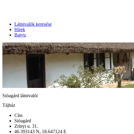
Látnivalók keresése
Hírek
Batyu
Sióagárd látnivalói
Tájház
Cím
Sióagárd
Zrínyi u. 31.
46.393143 N, 18.647124 E