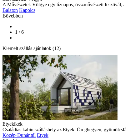
A Művészetek Völgye egy tíznapos, összművészeti fesztivál, a
Balaton
Kapolcs
Bővebben
1 / 6
Kiemelt szállás ajánlatok (12)
Etyekikék
Családias kabin szálláshely az Etyeki Öreghegyen, gyümölcsfá
Közép-Dunántúl
Etyek