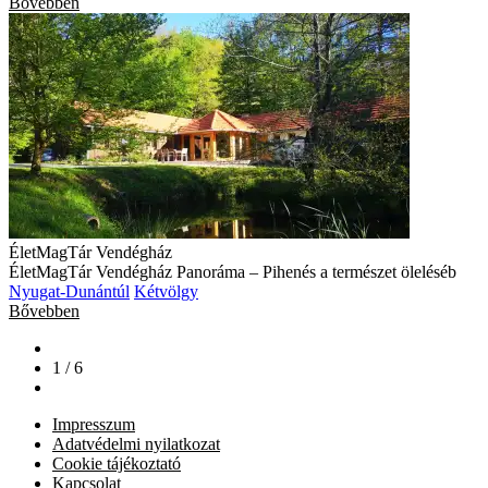
Bővebben
ÉletMagTár Vendégház
ÉletMagTár Vendégház Panoráma – Pihenés a természet öleléséb
Nyugat-Dunántúl
Kétvölgy
Bővebben
1 / 6
Impresszum
Adatvédelmi nyilatkozat
Cookie tájékoztató
Kapcsolat