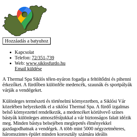
Kapcsolat
Telefon:
72/351-739
Web:
www.siklosfurdo.hu
Email küldése
A Thermal Spa Siklós télen-nyáron fogadja a feltöltődni és pihenni
érkezőket. A fürdőben különféle medencék, szaunák és sportpályák
várják a vendégeket.
Különleges természeti és történelmi környezetben, a Siklósi Vár
közelében helyezkedik el a siklósi Thermal Spa. A fürdő izgalmas
belső környezettel rendelkezik, a medencéket körülvevő színes
bástyák különleges atmoszférájukkal a vár biztonságos falait idézik
meg. Minden bástya belsejében meglepetés élményekkel
gazdagodhatnak a vendégek. A több mint 5000 négyzetméteres,
háromszintes épület minden korosztály számára ideális