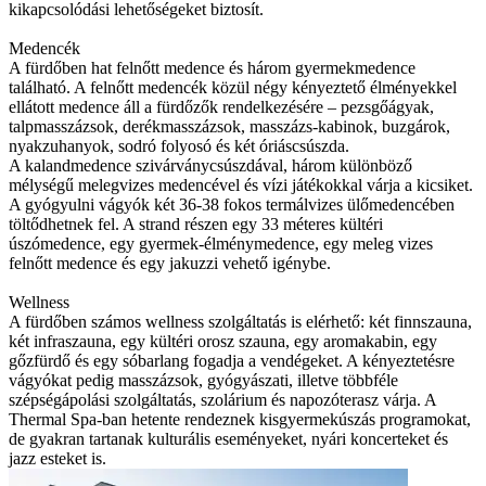
kikapcsolódási lehetőségeket biztosít.
Medencék
A fürdőben hat felnőtt medence és három gyermekmedence
található. A felnőtt medencék közül négy kényeztető élményekkel
ellátott medence áll a fürdőzők rendelkezésére – pezsgőágyak,
talpmasszázsok, derékmasszázsok, masszázs-kabinok, buzgárok,
nyakzuhanyok, sodró folyosó és két óriáscsúszda.
A kalandmedence szivárványcsúszdával, három különböző
mélységű melegvizes medencével és vízi játékokkal várja a kicsiket.
A gyógyulni vágyók két 36-38 fokos termálvizes ülőmedencében
töltődhetnek fel. A strand részen egy 33 méteres kültéri
úszómedence, egy gyermek-élménymedence, egy meleg vizes
felnőtt medence és egy jakuzzi vehető igénybe.
Wellness
A fürdőben számos wellness szolgáltatás is elérhető: két finnszauna,
két infraszauna, egy kültéri orosz szauna, egy aromakabin, egy
gőzfürdő és egy sóbarlang fogadja a vendégeket. A kényeztetésre
vágyókat pedig masszázsok, gyógyászati, illetve többféle
szépségápolási szolgáltatás, szolárium és napozóterasz várja. A
Thermal Spa-ban hetente rendeznek kisgyermekúszás programokat,
de gyakran tartanak kulturális eseményeket, nyári koncerteket és
jazz esteket is.