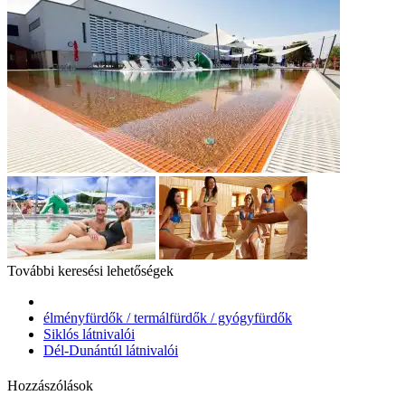
További keresési lehetőségek
élményfürdők / termálfürdők / gyógyfürdők
Siklós látnivalói
Dél-Dunántúl látnivalói
Hozzászólások