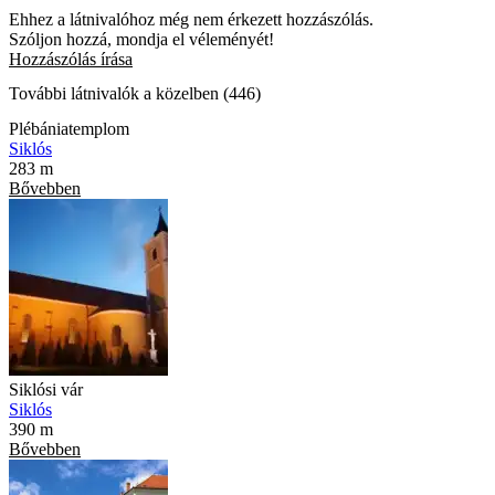
Ehhez a látnivalóhoz még nem érkezett hozzászólás.
Szóljon hozzá, mondja el véleményét!
Hozzászólás írása
További látnivalók a közelben (446)
Plébániatemplom
Siklós
283 m
Bővebben
Siklósi vár
Siklós
390 m
Bővebben