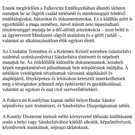
Ennek megfelelően a Pallavicini Emlékszobában állandó tárlaton
mutatjuk be az őrgrófi család történetét és mindennapjait felidéző
emléktárgyakat, bútorokat és dokumentumokat. Ez a kiállítás azért is
egyedülálló a maga nemében, mivel másutt nem tapasztalható
részletességgel mutatja be a dél-alföldi arisztokrácia – azon belül is
az úgynevezett Mindszent–algyői uradalom és a grófi család –,
valamint az alkalmazásukban élők egykori életét.
Az Uradalmi Teremben és a Kelemen Kristóf teremben (sándorfalvi
születésű szobrászművész) Sándorfalva történetét és népéletét
mutatjuk be. Az érdeklődők különféle dokumentumok, korabeli
képek megtekintésével pillanthatnak bele településünk múltjába. A
tablókon vendégeink olvashatnak városunk alapításáról és
alapítójáról, fényképeken és leírásokon keresztül ismerkedhetnek
meg a térségünkre jellemző népi építészettel és gazdálkodással,
valamint az egykori és mai civil szerveződésekkel.
A Pallavicini Kastélyban kaptak méltó helyet Budai Sándor
népművész naiv festményei, és Sándorfalva Díszpolgárainak tablói.
A Kastély Díszterme biztosít méltó környezetet időszaki kiállításaink
során a helyi vagy Sándorfalvához kötődő alkotók, képzőművészek,
kézművesek munkáinak, néprajzi tárlatoknak.