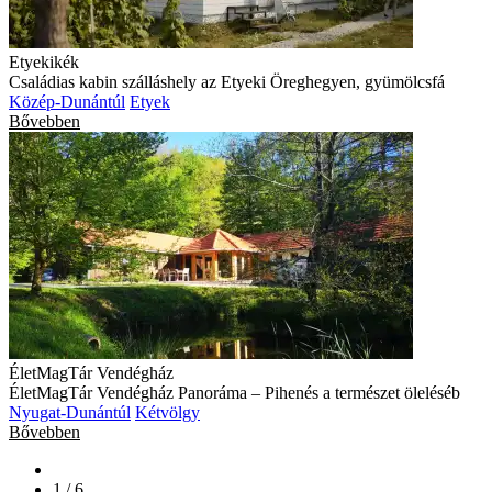
Etyekikék
Családias kabin szálláshely az Etyeki Öreghegyen, gyümölcsfá
Közép-Dunántúl
Etyek
Bővebben
ÉletMagTár Vendégház
ÉletMagTár Vendégház Panoráma – Pihenés a természet öleléséb
Nyugat-Dunántúl
Kétvölgy
Bővebben
1 / 6