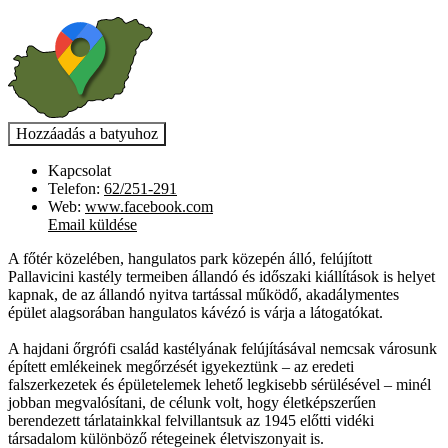
Kapcsolat
Telefon:
62/251-291
Web:
www.facebook.com
Email küldése
A főtér közelében, hangulatos park közepén álló, felújított
Pallavicini kastély termeiben állandó és időszaki kiállítások is helyet
kapnak, de az állandó nyitva tartással működő, akadálymentes
épület alagsorában hangulatos kávézó is várja a látogatókat.
A hajdani őrgrófi család kastélyának felújításával nemcsak városunk
épített emlékeinek megőrzését igyekeztünk – az eredeti
falszerkezetek és épületelemek lehető legkisebb sérülésével – minél
jobban megvalósítani, de célunk volt, hogy életképszerűen
berendezett tárlatainkkal felvillantsuk az 1945 előtti vidéki
társadalom különböző rétegeinek életviszonyait is.