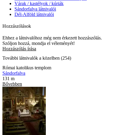
Várak / kastélyok / kúriák
Sándorfalva látnivalói
Dél-Alföld látnivalói
Hozzászólások
Ehhez a látnivalóhoz még nem érkezett hozzászólás.
Szóljon hozzá, mondja el véleményét!
Hozzászólás írása
További látnivalók a közelben (254)
Római katolikus templom
Sándorfalva
131 m
Bővebben