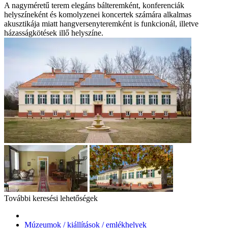
A nagyméretű terem elegáns bálteremként, konferenciák
helyszíneként és komolyzenei koncertek számára alkalmas
akusztikája miatt hangversenyteremként is funkcionál, illetve
házasságkötések illő helyszíne.
További keresési lehetőségek
Múzeumok / kiállítások / emlékhelyek