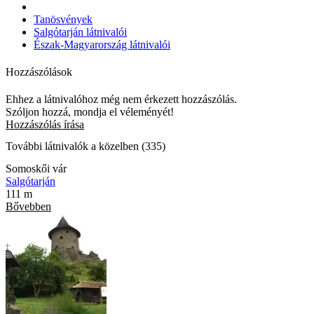
Tanösvények
Salgótarján látnivalói
Észak-Magyarország látnivalói
Hozzászólások
Ehhez a látnivalóhoz még nem érkezett hozzászólás.
Szóljon hozzá, mondja el véleményét!
Hozzászólás írása
További látnivalók a közelben (335)
Somoskői vár
Salgótarján
111 m
Bővebben