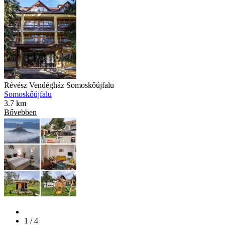
Révész Vendégház Somoskőújfalu
Somoskőújfalu
3.7 km
Bővebben
1 / 4