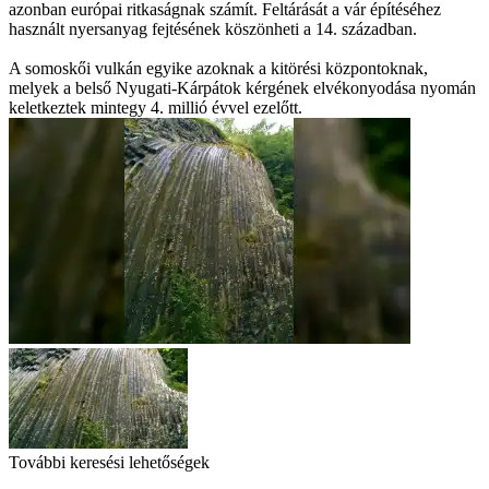
azonban európai ritkaságnak számít. Feltárását a vár építéséhez
használt nyersanyag fejtésének köszönheti a 14. században.
A somoskői vulkán egyike azoknak a kitörési központoknak,
melyek a belső Nyugati-Kárpátok kérgének elvékonyodása nyomán
keletkeztek mintegy 4. millió évvel ezelőtt.
További keresési lehetőségek