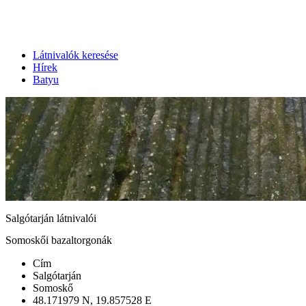
Látnivalók keresése
Hírek
Batyu
Salgótarján látnivalói
Somoskői bazaltorgonák
Cím
Salgótarján
Somoskő
48.171979 N, 19.857528 E