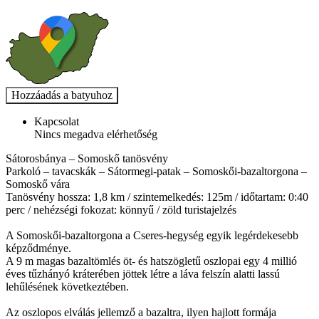
Kapcsolat
Nincs megadva elérhetőség
Sátorosbánya – Somoskő tanösvény
Parkoló – tavacskák – Sátormegi-patak – Somoskői-bazaltorgona –
Somoskő vára
Tanösvény hossza: 1,8 km / szintemelkedés: 125m / időtartam: 0:40
perc / nehézségi fokozat: könnyű / zöld turistajelzés
A Somoskői-bazaltorgona a Cseres-hegység egyik legérdekesebb
képződménye.
A 9 m magas bazaltömlés öt- és hatszögletű oszlopai egy 4 millió
éves tűzhányó kráterében jöttek létre a láva felszín alatti lassú
lehűlésének következtében.
Az oszlopos elválás jellemző a bazaltra, ilyen hajlott formája