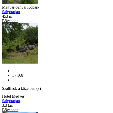
Magyar-bányai Kőpark
Salgótarján
453 m
Bővebben
1 / 168
Szállások a közelben (8)
Hotel Medves
Salgótarján
3.3 km
Bővebben