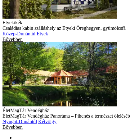
Etyekikék
Családias kabin szálláshely az Etyeki Öreghegyen, gyümölcsfá
Közép-Dunántúl
Etyek
Bővebben
ÉletMagTár Vendégház
ÉletMagTár Vendégház Panoráma – Pihenés a természet öleléséb
Nyugat-Dunántúl
Kétvölgy
Bővebben