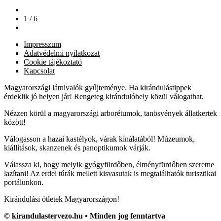
1 / 6
Impresszum
Adatvédelmi nyilatkozat
Cookie tájékoztató
Kapcsolat
Magyarországi látnivalók gyűjteménye. Ha kirándulástippek
érdeklik jó helyen jár! Rengeteg kirándulóhely közül válogathat.
Nézzen körül a magyarországi arborétumok, tanösvények állatkertek
között!
Válogasson a hazai kastélyok, várak kínálatából! Múzeumok,
kiállítások, skanzenek és panoptikumok várják.
Válassza ki, hogy melyik gyógyfürdőben, élményfürdőben szeretne
lazítani! Az erdei túrák mellett kisvasutak is megtalálhatók turisztikai
portálunkon.
Kirándulási ötletek Magyarországon!
© kirandulastervezo.hu • Minden jog fenntartva