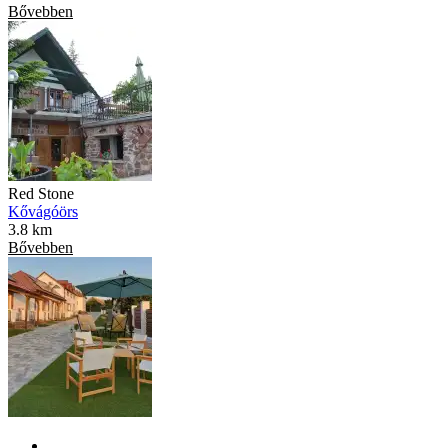
Bővebben
Red Stone
Kővágóörs
3.8 km
Bővebben