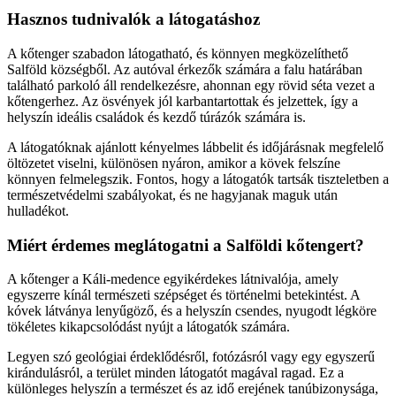
Hasznos tudnivalók a látogatáshoz
A kőtenger szabadon látogatható, és könnyen megközelíthető
Salföld községből. Az autóval érkezők számára a falu határában
található parkoló áll rendelkezésre, ahonnan egy rövid séta vezet a
kőtengerhez. Az ösvények jól karbantartottak és jelzettek, így a
helyszín ideális családok és kezdő túrázók számára is.
A látogatóknak ajánlott kényelmes lábbelit és időjárásnak megfelelő
öltözetet viselni, különösen nyáron, amikor a kövek felszíne
könnyen felmelegszik. Fontos, hogy a látogatók tartsák tiszteletben a
természetvédelmi szabályokat, és ne hagyjanak maguk után
hulladékot.
Miért érdemes meglátogatni a Salföldi kőtengert?
A kőtenger a Káli-medence egyikérdekes látnivalója, amely
egyszerre kínál természeti szépséget és történelmi betekintést. A
kóvek látványa lenyűgöző, és a helyszín csendes, nyugodt légköre
tökéletes kikapcsolódást nyújt a látogatók számára.
Legyen szó geológiai érdeklődésről, fotózásról vagy egy egyszerű
kirándulásról, a terület minden látogatót magával ragad. Ez a
különleges helyszín a természet és az idő erejének tanúbizonysága,