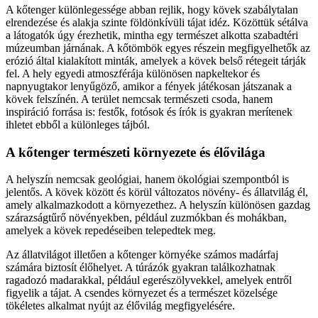
A kőtenger különlegessége abban rejlik, hogy kövek szabálytalan
elrendezése és alakja szinte földönkívüli tájat idéz. Közöttük sétálva
a látogatók úgy érezhetik, mintha egy természet alkotta szabadtéri
múzeumban járnának. A kőtömbök egyes részein megfigyelhetők az
erózió által kialakított minták, amelyek a kövek belső rétegeit tárják
fel. A hely egyedi atmoszférája különösen napkeltekor és
napnyugtakor lenyűgöző, amikor a fények játékosan játszanak a
kövek felszínén. A terület nemcsak természeti csoda, hanem
inspiráció forrása is: festők, fotósok és írók is gyakran merítenek
ihletet ebből a különleges tájból.
A kőtenger természeti környezete és élővilága
A helyszín nemcsak geológiai, hanem ökológiai szempontból is
jelentős. A kövek között és körül változatos növény- és állatvilág él,
amely alkalmazkodott a környezethez. A helyszín különösen gazdag
szárazságtűrő növényekben, például zuzmókban és mohákban,
amelyek a kövek repedéseiben telepedtek meg.
Az állatvilágot illetően a kőtenger környéke számos madárfaj
számára biztosít élőhelyet. A túrázók gyakran találkozhatnak
ragadozó madarakkal, például egerészölyvekkel, amelyek entről
figyelik a tájat. A csendes környezet és a természet közelsége
tökéletes alkalmat nyújt az élővilág megfigyelésére.