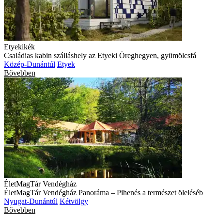
Etyekikék
Családias kabin szálláshely az Etyeki Öreghegyen, gyümölcsfá
Közép-Dunántúl
Etyek
Bővebben
ÉletMagTár Vendégház
ÉletMagTár Vendégház Panoráma – Pihenés a természet öleléséb
Nyugat-Dunántúl
Kétvölgy
Bővebben