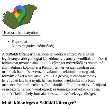
Kapcsolat
Nincs megadva elérhetőség
A
Salföldi kőtenger
a Balaton-felvidéki Nemzeti Park egyik
leglátványosabb geológiai képződménye, amely évmilliók természeti
folyamatai nyomán alakult ki. A kőtenger mészkőből és dolomitból
álló hatalmas kőtömbjei a Pannon-tenger visszahúzódása után
maradtak hátra, és az erózió, valamint a tektonikai mozgások
formálták őket a mai alakjukra. Ez a geológiai csoda nemcsak
lenyűgöző látványt nyújt, hanem fontos betekintést ad a Káli-
medence földtörténetébe is. Tanúskodik a Föld hosszú evolúciójáról,
és népszerű helyszín geológusok és természetkedvelők körében,
akik értékelik a hely formáinak és szerkezetének egyediségét.
Mitől különleges a Salföldi kőtenger?