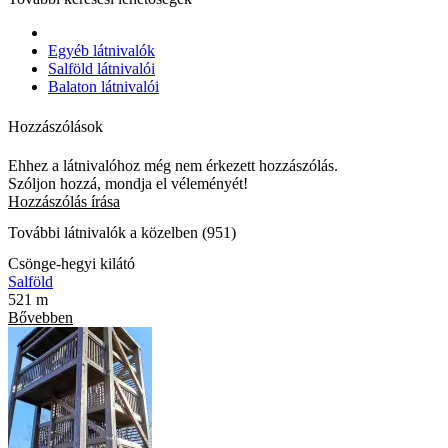
Egyéb látnivalók
Salföld látnivalói
Balaton látnivalói
Hozzászólások
Ehhez a látnivalóhoz még nem érkezett hozzászólás.
Szóljon hozzá, mondja el véleményét!
Hozzászólás írása
További látnivalók a közelben (951)
Csönge-hegyi kilátó
Salföld
521 m
Bővebben