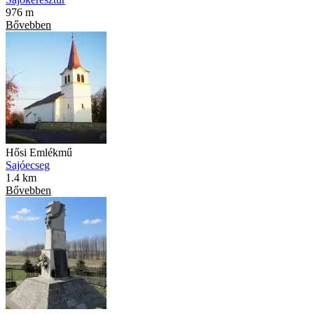
976 m
Bővebben
Hősi Emlékmű
Sajóecseg
1.4 km
Bővebben