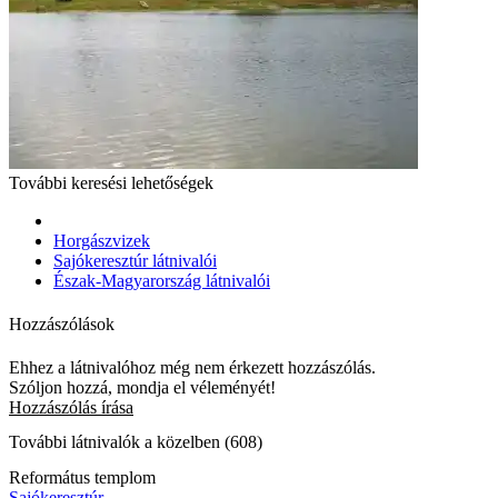
További keresési lehetőségek
Horgászvizek
Sajókeresztúr látnivalói
Észak-Magyarország látnivalói
Hozzászólások
Ehhez a látnivalóhoz még nem érkezett hozzászólás.
Szóljon hozzá, mondja el véleményét!
Hozzászólás írása
További látnivalók a közelben (608)
Református templom
Sajókeresztúr