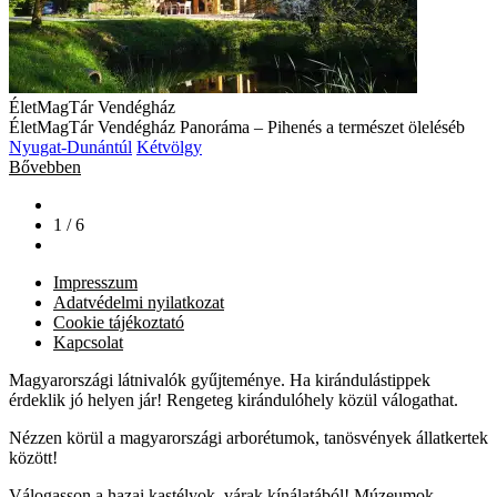
ÉletMagTár Vendégház
ÉletMagTár Vendégház Panoráma – Pihenés a természet öleléséb
Nyugat-Dunántúl
Kétvölgy
Bővebben
1 / 6
Impresszum
Adatvédelmi nyilatkozat
Cookie tájékoztató
Kapcsolat
Magyarországi látnivalók gyűjteménye. Ha kirándulástippek
érdeklik jó helyen jár! Rengeteg kirándulóhely közül válogathat.
Nézzen körül a magyarországi arborétumok, tanösvények állatkertek
között!
Válogasson a hazai kastélyok, várak kínálatából! Múzeumok,