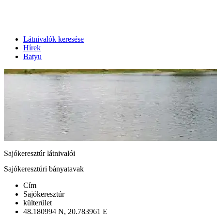
Látnivalók keresése
Hírek
Batyu
Sajókeresztúr látnivalói
Sajókeresztúri bányatavak
Cím
Sajókeresztúr
külterület
48.180994 N, 20.783961 E