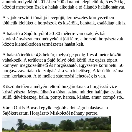
amúrok,melyekből 2012-ben 200 darabot telepítettünk, 5 és 20 kg
közötti méretben.Ezek a halak alkotják a tó állandó halállományát.
A sajókeresztúri tónál jó levegőjű, természetes környezetben
tölthetik idejüket a horgászok és kísérőik, barátaik, családtagjaik is.
A halastó a Sajó folyótól 20-30 méterre van csak, és bár
kavicsbányászat eredményeként jött létre, a borsodi horgásztavak
között kiemelkedően természetes hatást kelt.
A halastó területe 4,8 hektár, mélysége pedig 1 és 4 méter között
váltakozik. A területet a Sajó folyó öleli körül. Az egész tópart
könnyen megközelíthető és horgászható. Egyszerre körülbelül 50
horgász zavartalan kiszolgálására van lehetőség. A kísérők száma
nem korlátozott. A tó mellett sátorozási lehetőség is van.
Köszönhetően a mélyén feltörő buzgároknak a horgásztó vize
kristálytiszta. Megtalálható a tóban szinte minden halfajta: csuka,
süllő, dévérkeszeg, balin, ponty, harcsa, kárász, amur, compó stb...
Várja Önt is Borsod egyik legjobb adottságú halastava, a
Sajókeresztúri Horgásztó Miskolctól néhány percre.