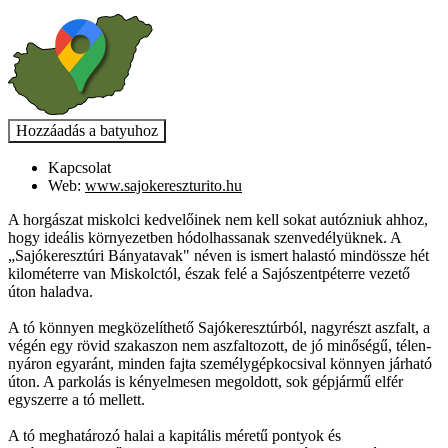
Kapcsolat
Web:
www.sajokereszturito.hu
A horgászat miskolci kedvelőinek nem kell sokat autózniuk ahhoz,
hogy ideális környezetben hódolhassanak szenvedélyüknek. A
„Sajókeresztúri Bányatavak" néven is ismert halastó mindössze hét
kilométerre van Miskolctól, észak felé a Sajószentpéterre vezető
úton haladva.
A tó könnyen megközelíthető Sajókeresztúrból, nagyrészt aszfalt, a
végén egy rövid szakaszon nem aszfaltozott, de jó minőségű, télen-
nyáron egyaránt, minden fajta személygépkocsival könnyen járható
úton. A parkolás is kényelmesen megoldott, sok gépjármű elfér
egyszerre a tó mellett.
A tó meghatározó halai a kapitális méretű pontyok és