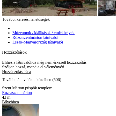
További keresési lehetőségek
Múzeumok / kiállítások / emlékhelyek
Rózsaszentmárton látnivalói
Észak-Magyarország látnivalói
Hozzászólások
Ehhez a látnivalóhoz még nem érkezett hozzászólás.
Szóljon hozzá, mondja el véleményét!
Hozzászólás írása
További látnivalók a közelben (506)
Szent Márton püspök templom
Rózsaszentmárton
43 m
Bővebben