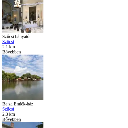
Szűcsi bányató
Szűcsi
2.1 km
Bővebben
Bajza Emlék-ház
Szűcsi
2.3 km
Bővebben