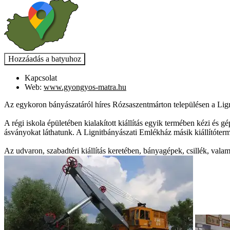
Kapcsolat
Web:
www.gyongyos-matra.hu
Az egykoron bányászatáról híres Rózsaszentmárton településen a Lig
A régi iskola épületében kialakított kiállítás egyik termében kézi és
ásványokat láthatunk. A Lignitbányászati Emlékház másik kiállítóterme i
Az udvaron, szabadtéri kiállítás keretében, bányagépek, csillék, valam