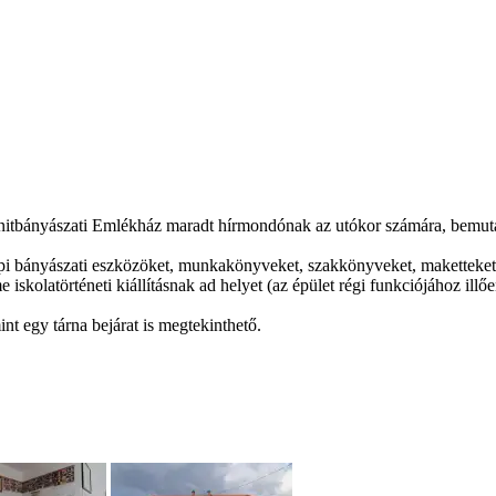
nitbányászati Emlékház maradt hírmondónak az utókor számára, bemuta
 gépi bányászati eszközöket, munkakönyveket, szakkönyveket, maketteket,
skolatörténeti kiállításnak ad helyet (az épület régi funkciójához illőe
int egy tárna bejárat is megtekinthető.