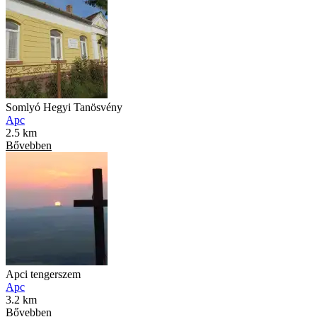
Somlyó Hegyi Tanösvény
Apc
2.5 km
Bővebben
Apci tengerszem
Apc
3.2 km
Bővebben