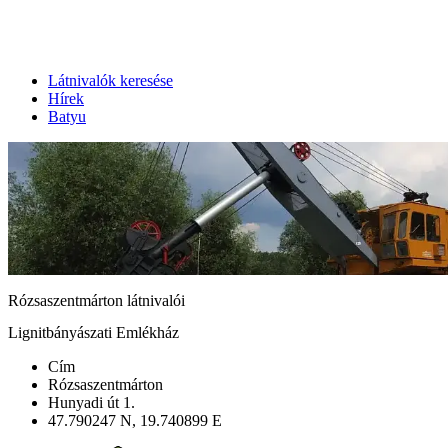
Látnivalók keresése
Hírek
Batyu
Rózsaszentmárton látnivalói
Lignitbányászati Emlékház
Cím
Rózsaszentmárton
Hunyadi út 1.
47.790247 N, 19.740899 E