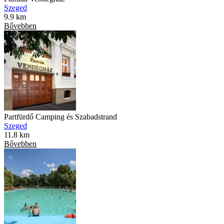
Szeged
9.9 km
Bővebben
Partfürdő Camping és Szabadstrand
Szeged
11.8 km
Bővebben