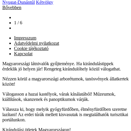
Nyugat-Dunántúl
Kétvölgy
Bővebben
1 / 6
Impresszum
Adatvédelmi nyilatkozat
Cookie tájékoztató
Kapcsolat
Magyarországi látnivalók gyűjteménye. Ha kirándulástippek
érdeklik jó helyen jár! Rengeteg kirándulóhely közül válogathat.
Nézzen körül a magyarországi arborétumok, tanösvények állatkertek
között!
Válogasson a hazai kastélyok, várak kínálatából! Múzeumok,
kiállítások, skanzenek és panoptikumok várják.
Válassza ki, hogy melyik gyógyfürdőben, élményfürdőben szeretne
lazítani! Az erdei túrák mellett kisvasutak is megtalálhatók turisztikai
portálunkon.
Kirándulási ötletek Magyarországon!