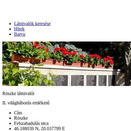
Látnivalók keresése
Hírek
Batyu
Röszke látnivalói
II. világháborús emlékmű
Cím
Röszke
Felszabadulás utca
46.188039 N, 20.037799 E