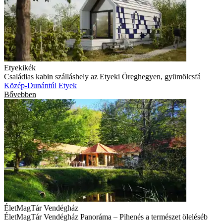
Etyekikék
Családias kabin szálláshely az Etyeki Öreghegyen, gyümölcsfá
Közép-Dunántúl
Etyek
Bővebben
ÉletMagTár Vendégház
ÉletMagTár Vendégház Panoráma – Pihenés a természet öleléséb