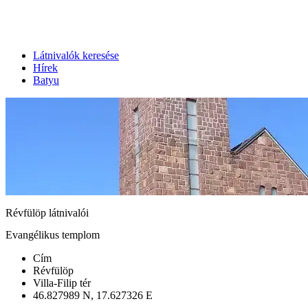
Látnivalók keresése
Hírek
Batyu
Révfülöp látnivalói
Evangélikus templom
Cím
Révfülöp
Villa-Filip tér
46.827989 N, 17.627326 E