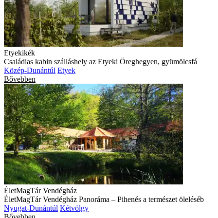
Etyekikék
Családias kabin szálláshely az Etyeki Öreghegyen, gyümölcsfá
Közép-Dunántúl
Etyek
Bővebben
ÉletMagTár Vendégház
ÉletMagTár Vendégház Panoráma – Pihenés a természet öleléséb
Nyugat-Dunántúl
Kétvölgy
Bővebben