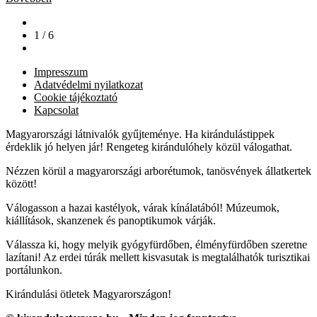
1 / 6
Impresszum
Adatvédelmi nyilatkozat
Cookie tájékoztató
Kapcsolat
Magyarországi látnivalók gyűjteménye. Ha kirándulástippek
érdeklik jó helyen jár! Rengeteg kirándulóhely közül válogathat.
Nézzen körül a magyarországi arborétumok, tanösvények állatkertek
között!
Válogasson a hazai kastélyok, várak kínálatából! Múzeumok,
kiállítások, skanzenek és panoptikumok várják.
Válassza ki, hogy melyik gyógyfürdőben, élményfürdőben szeretne
lazítani! Az erdei túrák mellett kisvasutak is megtalálhatók turisztikai
portálunkon.
Kirándulási ötletek Magyarországon!