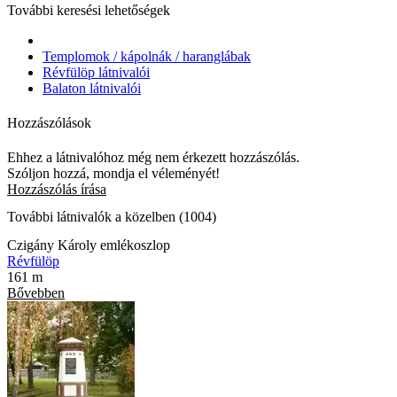
További keresési lehetőségek
Templomok / kápolnák / haranglábak
Révfülöp látnivalói
Balaton látnivalói
Hozzászólások
Ehhez a látnivalóhoz még nem érkezett hozzászólás.
Szóljon hozzá, mondja el véleményét!
Hozzászólás írása
További látnivalók a közelben (1004)
Czigány Károly emlékoszlop
Révfülöp
161 m
Bővebben