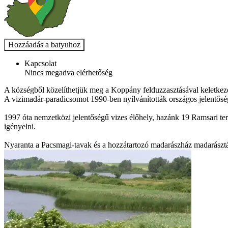
Kapcsolat
Nincs megadva elérhetőség
A községből közelíthetjük meg a Koppány felduzzasztásával keletkezet
A vizimadár-paradicsomot 1990-ben nyílvánították országos jelentőségű
1997 óta nemzetközi jelentőségű vizes élőhely, hazánk 19 Ramsari terül
igényelni.
Nyaranta a Pacsmagi-tavak és a hozzátartozó madarászház madarásztá