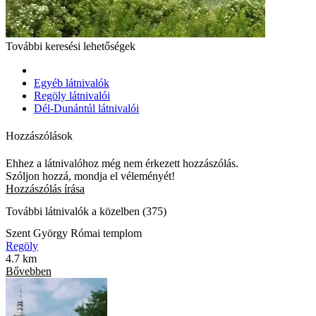
További keresési lehetőségek
Egyéb látnivalók
Regöly látnivalói
Dél-Dunántúl látnivalói
Hozzászólások
Ehhez a látnivalóhoz még nem érkezett hozzászólás.
Szóljon hozzá, mondja el véleményét!
Hozzászólás írása
További látnivalók a közelben (375)
Szent György Római templom
Regöly
4.7 km
Bővebben