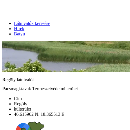
Látnivalók keresése
Hírek
Batyu
Regöly látnivalói
Pacsmagi-tavak Természetvédelmi terület
Cím
Regöly
külterület
46.615962 N, 18.365513 E