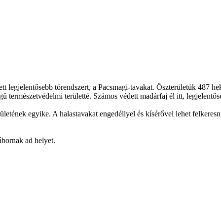
t legjelentősebb tórendszert, a Pacsmagi-tavakat. Öszterületük 487 hek
 természetvédelmi területté. Számos védett madárfaj él itt, legjelentős
etének egyike. A halastavakat engedéllyel és kísérővel lehet felkeresni,
bornak ad helyet.