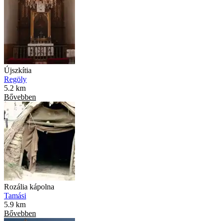
Újszkítia
Regöly
5.2 km
Bővebben
Rozália kápolna
Tamási
5.9 km
Bővebben