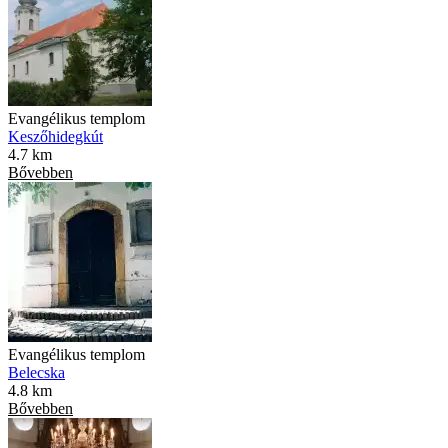
Evangélikus templom
Keszőhidegkút
4.7 km
Bővebben
Evangélikus templom
Belecska
4.8 km
Bővebben