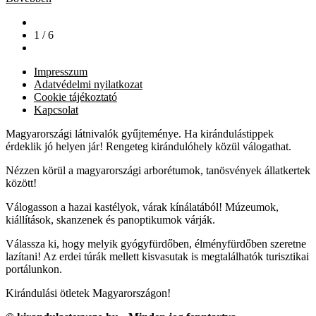
1 / 6
Impresszum
Adatvédelmi nyilatkozat
Cookie tájékoztató
Kapcsolat
Magyarországi látnivalók gyűjteménye. Ha kirándulástippek
érdeklik jó helyen jár! Rengeteg kirándulóhely közül válogathat.
Nézzen körül a magyarországi arborétumok, tanösvények állatkertek
között!
Válogasson a hazai kastélyok, várak kínálatából! Múzeumok,
kiállítások, skanzenek és panoptikumok várják.
Válassza ki, hogy melyik gyógyfürdőben, élményfürdőben szeretne
lazítani! Az erdei túrák mellett kisvasutak is megtalálhatók turisztikai
portálunkon.
Kirándulási ötletek Magyarországon!