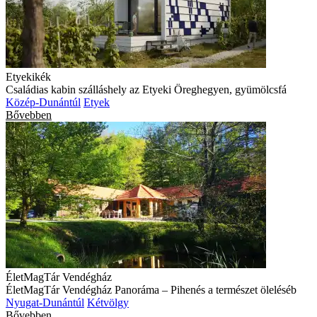
Etyekikék
Családias kabin szálláshely az Etyeki Öreghegyen, gyümölcsfá
Közép-Dunántúl
Etyek
Bővebben
ÉletMagTár Vendégház
ÉletMagTár Vendégház Panoráma – Pihenés a természet öleléséb
Nyugat-Dunántúl
Kétvölgy
Bővebben