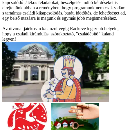
kapcsolódó játékos feladatokat, beszélgetés indító kérdéseket is
elrejtettünk abban a reményben, hogy programunk nem csak vidám
s tartalmas családi kikapcsolódás, baráti időtöltés, de lehetőséget ad,
egy belső utazásra is magunk és egymás jobb megismeréséhez.
Az útvonal játékosan kalauzol végig Ráckeve legszebb helyein,
hogy a családi kirándulás, szórakoztató, "családépítő" kaland
legyen!