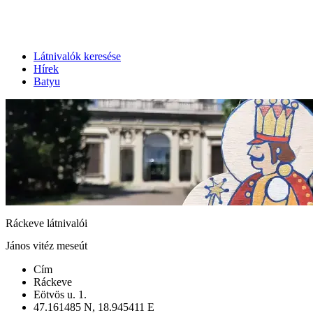
Látnivalók keresése
Hírek
Batyu
Ráckeve látnivalói
János vitéz meseút
Cím
Ráckeve
Eötvös u. 1.
47.161485 N, 18.945411 E