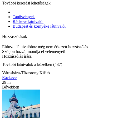
További keresési lehetőségek
Tanösvények
Ráckeve látnivalói
Budapest és környéke látnivalói
Hozzászólások
Ehhez a látnivalóhoz még nem érkezett hozzászólás.
Szóljon hozzá, mondja el véleményét!
Hozzászólás írása
További látnivalók a közelben (437)
Városháza-Tűztorony Kilátó
Ráckeve
29 m
Bővebben