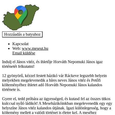
Kapcsolat
Web:
www.meseut.hu
Email küldése
Indulj el János vitéz, és ihletője Horváth Nepomuki János igaz
történetét felkutatni!
12 gyönyörű, kézzel festett házikó vár Ráckeve legszebb helyein
melyekben megelevenedik a híres neves János vitéz és Petőfi
költeményéhez ihletet adó Horváth Nepomuki János kalandos
története is.
Gyere el, tedd próbára az ügyességed, és kutasd fel az összes titkos
kulccsal nyíló ládikót! A Meseházikóinkban megelevenedik egy egy
helyszíne János vitéz kalandos útjának. Igazi különlegesség, hogy a
költemény mellett a valódi történet is életre kel. A meséhez