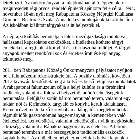
létrehozni. Az önkormányzat, a tulajdonában álló, éppen akkor
megüresedett régi orvosi rendelő épületét ajánlotta fel e célra. 1994.
november 18-án nyílt meg Rábapatona Község Néprajzi Kiállítása
Gombosi Beatrix és Szalai Anna lelkes munkájának köszönhetően.
Az iskolában kiállított tárgyakat is itt helyezték el.
A néprajzi kiállítás bemutatja a falusi mezőgazdasági munkával,
halászattal kapcsolatos eszközöket, a hitélethez köthető tárgyi
emlékeket, a régi falusi konyhát és a tisztaszoba miliőjét. A tárgyi
anyagok mellett rendkívül sok és érdekes írott és képi anyag
tekinthető meg.
2011-ben Rábapatona Község Önkormányzata pályázatot nyújtott
be a falumúzeum rekonstrukciójára. A pozitív elbírálást követően
2012 tavaszán kezdődtek meg a külső és belső felújítási munkálatok.
A rábapatonai falumúzeum célja a helyi kultúra és a történelmi
tradíciók, valamint a földrajzi helyzetből adódó lehetőségeink
bemutatása. Felújítása során három bemutató terem, valamint egy
raktár, női és férfimosdó, tárgyaló és konyha került kialakításra.
Kemencével rendelkező konyhában a látogatók megtekinthetik a
régmúlt idők gasztronómiai hagyományait, a kemencében való
ételkészítést, kenyérsütést, valamint lehetőségük nyílik megkóstolni
a község, valamint a Rábaköz hagyományos ételeit is. A három
bemutató teremben a már összegyűjtött tradicionális eszközök
kaptak helyet. Az épületben helyi termékeink is helyet kapnak a