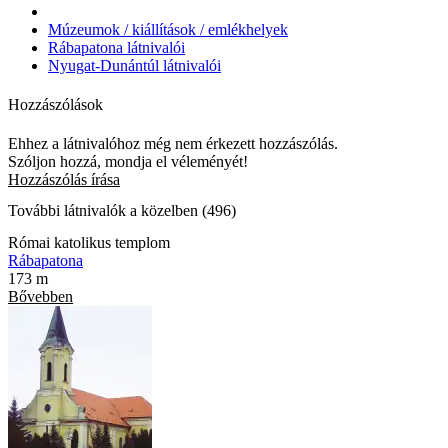
Múzeumok / kiállítások / emlékhelyek
Rábapatona látnivalói
Nyugat-Dunántúl látnivalói
Hozzászólások
Ehhez a látnivalóhoz még nem érkezett hozzászólás.
Szóljon hozzá, mondja el véleményét!
Hozzászólás írása
További látnivalók a közelben (496)
Római katolikus templom
Rábapatona
173 m
Bővebben