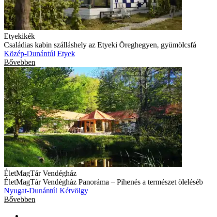
Etyekikék
Családias kabin szálláshely az Etyeki Öreghegyen, gyümölcsfá
Közép-Dunántúl
Etyek
Bővebben
ÉletMagTár Vendégház
ÉletMagTár Vendégház Panoráma – Pihenés a természet öleléséb
Nyugat-Dunántúl
Kétvölgy
Bővebben