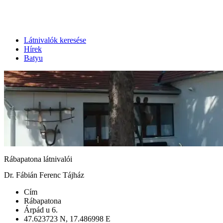
Látnivalók keresése
Hírek
Batyu
Rábapatona látnivalói
Dr. Fábián Ferenc Tájház
Cím
Rábapatona
Árpád u 6.
47.623723 N, 17.486998 E