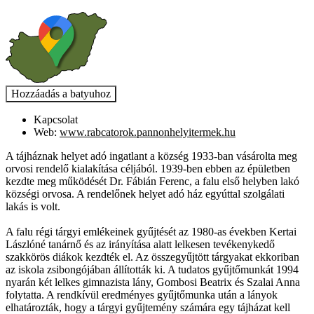
Kapcsolat
Web:
www.rabcatorok.pannonhelyitermek.hu
A tájháznak helyet adó ingatlant a község 1933-ban vásárolta meg
orvosi rendelő kialakítása céljából. 1939-ben ebben az épületben
kezdte meg működését Dr. Fábián Ferenc, a falu első helyben lakó
községi orvosa. A rendelőnek helyet adó ház egyúttal szolgálati
lakás is volt.
A falu régi tárgyi emlékeinek gyűjtését az 1980-as években Kertai
Lászlóné tanárnő és az irányítása alatt lelkesen tevékenykedő
szakkörös diákok kezdték el. Az összegyűjtött tárgyakat ekkoriban
az iskola zsibongójában állították ki. A tudatos gyűjtőmunkát 1994
nyarán két lelkes gimnazista lány, Gombosi Beatrix és Szalai Anna
folytatta. A rendkívül eredményes gyűjtőmunka után a lányok
elhatározták, hogy a tárgyi gyűjtemény számára egy tájházat kell