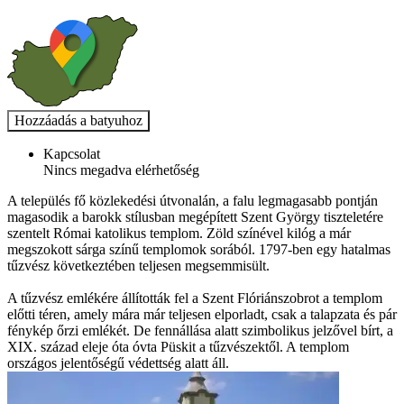
Kapcsolat
Nincs megadva elérhetőség
A település fő közlekedési útvonalán, a falu legmagasabb pontján
magasodik a barokk stílusban megépített Szent György tiszteletére
szentelt Római katolikus templom. Zöld színével kilóg a már
megszokott sárga színű templomok sorából. 1797-ben egy hatalmas
tűzvész következtében teljesen megsemmisült.
A tűzvész emlékére állították fel a Szent Flóriánszobrot a templom
előtti téren, amely mára már teljesen elporladt, csak a talapzata és pár
fénykép őrzi emlékét. De fennállása alatt szimbolikus jelzővel bírt, a
XIX. század eleje óta óvta Püskit a tűzvészektől. A templom
országos jelentőségű védettség alatt áll.