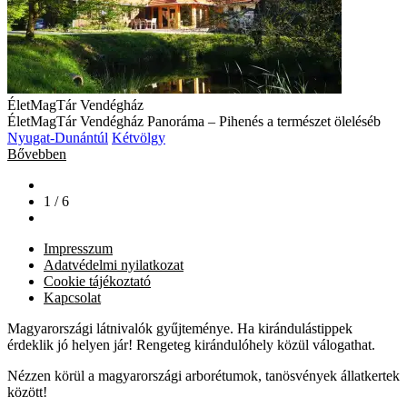
ÉletMagTár Vendégház
ÉletMagTár Vendégház Panoráma – Pihenés a természet öleléséb
Nyugat-Dunántúl
Kétvölgy
Bővebben
1 / 6
Impresszum
Adatvédelmi nyilatkozat
Cookie tájékoztató
Kapcsolat
Magyarországi látnivalók gyűjteménye. Ha kirándulástippek
érdeklik jó helyen jár! Rengeteg kirándulóhely közül válogathat.
Nézzen körül a magyarországi arborétumok, tanösvények állatkertek
között!