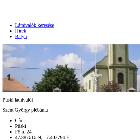
Látnivalók keresése
Hírek
Batyu
Püski látnivalói
Szent György plébánia
Cím
Püski
Fő u. 24.
47.887616 N, 17.403794 E