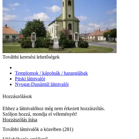
További keresési lehetőségek
Templomok / kápolnák / haranglábak
Püski látnivalói
Nyugat-Dunántúl látnivalói
Hozzászólások
Ehhez a látnivalóhoz még nem érkezett hozzászólás.
Szóljon hozzá, mondja el véleményét!
Hozzászólás írása
További látnivalók a közelben (281)