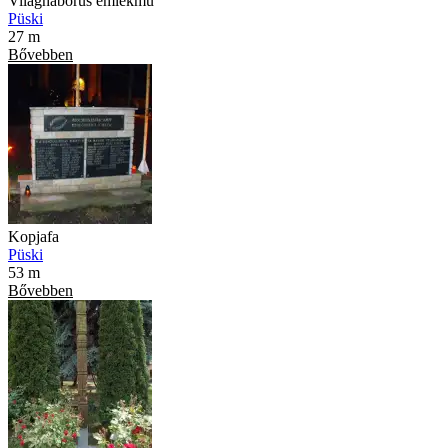
Világháborús emlékmű
Püski
27 m
Bővebben
Kopjafa
Püski
53 m
Bővebben