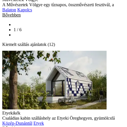
A Művészetek Völgye egy tíznapos, összművészeti fesztivál, a
Balaton
Kapolcs
Bővebben
1 / 6
Kiemelt szállás ajánlatok (12)
Etyekikék
Családias kabin szálláshely az Etyeki Öreghegyen, gyümölcsfá
Közép-Dunántúl
Etyek