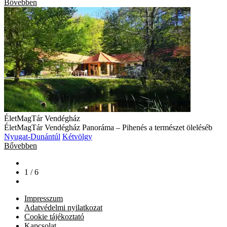
Bővebben
ÉletMagTár Vendégház
ÉletMagTár Vendégház Panoráma – Pihenés a természet öleléséb
Nyugat-Dunántúl
Kétvölgy
Bővebben
1 / 6
Impresszum
Adatvédelmi nyilatkozat
Cookie tájékoztató
Kapcsolat