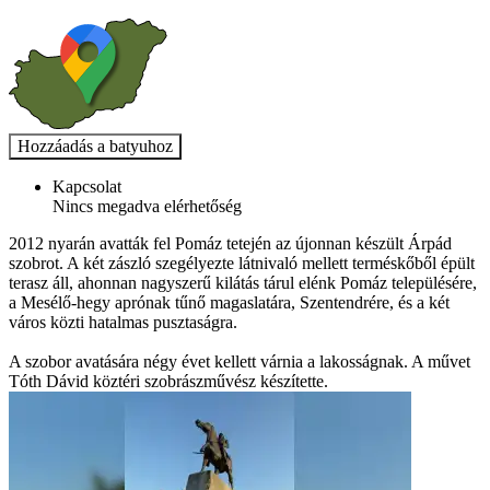
Kapcsolat
Nincs megadva elérhetőség
2012 nyarán avatták fel Pomáz tetején az újonnan készült Árpád
szobrot. A két zászló szegélyezte látnivaló mellett terméskőből épült
terasz áll, ahonnan nagyszerű kilátás tárul elénk Pomáz településére,
a Mesélő-hegy aprónak tűnő magaslatára, Szentendrére, és a két
város közti hatalmas pusztaságra.
A szobor avatására négy évet kellett várnia a lakosságnak. A művet
Tóth Dávid köztéri szobrászművész készítette.