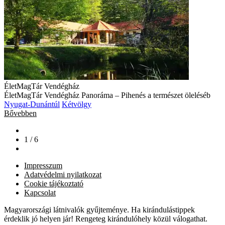
ÉletMagTár Vendégház
ÉletMagTár Vendégház Panoráma – Pihenés a természet öleléséb
Nyugat-Dunántúl
Kétvölgy
Bővebben
1 / 6
Impresszum
Adatvédelmi nyilatkozat
Cookie tájékoztató
Kapcsolat
Magyarországi látnivalók gyűjteménye. Ha kirándulástippek
érdeklik jó helyen jár! Rengeteg kirándulóhely közül válogathat.