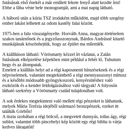
futásának első énekét a már említett fekete fenyő alatt kezdte írni!
Ebbe a fába véste bele monogramját, ami a mai napig látható.
A háború után a kúria TSZ irodaként működött, majd több szegény
ember lakást lelhetett az odom kastély falai között.
1975-ben a falu visszaigényelte. Horváth Anna, magyar-történelem
szakos tanárnőnek és a jegyzőasszonynak, Bárdos Andrásné kitartó
munkájának köszönhejtük, hogy az épület ma műemlék.
A kiállításon látható: Vörösmarty kézzel írt vázlatai, a Zalán
futásának elképzelése képekben mint például a fehér ló, Tuhutum
hegy és az álompatak.
Emelett a kiállítás helyt ad a régi kaposmenti hímzéseknek és a régi
népviseletnek, valamint megtekinthető a régi mennyasszonyi mírtusz
és a későbbi módosabb gyöngykoszorú, kenyérsütéshez való
eszközök és a kender feldolgázásához való tárgyak! A folyosón
látható szekrény a Vörösmarty család tulajdonában volt.
A sok érdekes megtekinteni való mellett régi pénzeket is láthatunk,
melyek Mária Terézia idejéből származó bronzpénzek, ezeket itt
találták Görbőn!
A tiszta szobában a régi bölcső, a megvetett dunnyás, tollas ágy, régi
sublot, valamint több pincehelyi kép között egy régi biblia is várja
kedves látogatóit!