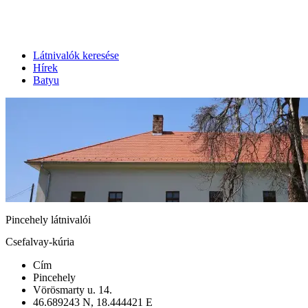
Látnivalók keresése
Hírek
Batyu
Pincehely látnivalói
Csefalvay-kúria
Cím
Pincehely
Vörösmarty u. 14.
46.689243 N, 18.444421 E