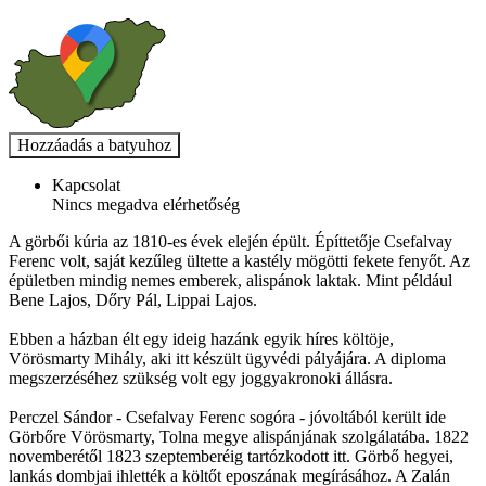
Kapcsolat
Nincs megadva elérhetőség
A görbői kúria az 1810-es évek elején épült. Építtetője Csefalvay
Ferenc volt, saját kezűleg ültette a kastély mögötti fekete fenyőt. Az
épületben mindig nemes emberek, alispánok laktak. Mint például
Bene Lajos, Dőry Pál, Lippai Lajos.
Ebben a házban élt egy ideig hazánk egyik híres költöje,
Vörösmarty Mihály, aki itt készült ügyvédi pályájára. A diploma
megszerzéséhez szükség volt egy joggyakronoki állásra.
Perczel Sándor - Csefalvay Ferenc sogóra - jóvoltából került ide
Görbőre Vörösmarty, Tolna megye alispánjának szolgálatába. 1822
novemberétől 1823 szeptemberéig tartózkodott itt. Görbő hegyei,
lankás dombjai ihlették a költőt eposzának megírásához. A Zalán