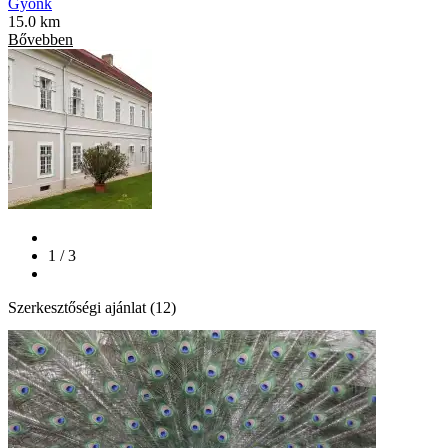
Gyönk
15.0 km
Bővebben
1 / 3
Szerkesztőségi ajánlat (12)