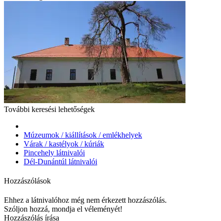
További keresési lehetőségek
Múzeumok / kiállítások / emlékhelyek
Várak / kastélyok / kúriák
Pincehely látnivalói
Dél-Dunántúl látnivalói
Hozzászólások
Ehhez a látnivalóhoz még nem érkezett hozzászólás.
Szóljon hozzá, mondja el véleményét!
Hozzászólás írása