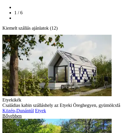
1 / 6
Kiemelt szállás ajánlatok (12)
Etyekikék
Családias kabin szálláshely az Etyeki Öreghegyen, gyümölcsfá
Közép-Dunántúl
Etyek
Bővebben