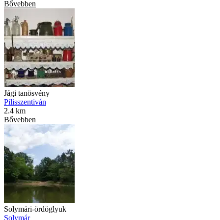
Bővebben
Jági tanösvény
Pilisszentiván
2.4 km
Bővebben
Solymári-ördöglyuk
Solymár