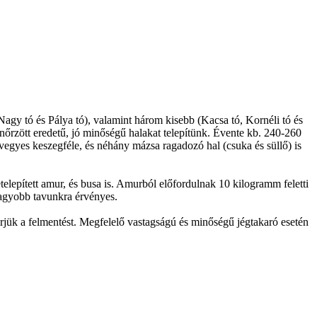
Nagy tó és Pálya tó), valamint három kisebb (Kacsa tó, Kornéli tó és
enőrzött eredetű, jó minőségű halakat telepítünk. Évente kb. 240-260
 vegyes keszegféle, és néhány mázsa ragadozó hal (csuka és süllő) is
lepített amur, és busa is. Amurból előfordulnak 10 kilogramm feletti
agyobb tavunkra érvényes.
érjük a felmentést. Megfelelő vastagságú és minőségű jégtakaró esetén