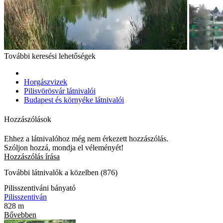
További keresési lehetőségek
Horgászvizek
Pilisvörösvár látnivalói
Budapest és környéke látnivalói
Hozzászólások
Ehhez a látnivalóhoz még nem érkezett hozzászólás.
Szóljon hozzá, mondja el véleményét!
Hozzászólás írása
További látnivalók a közelben (876)
Pilisszentiváni bányató
Pilisszentiván
828 m
Bővebben