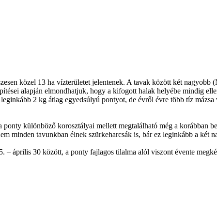
esen közel 13 ha vízterületet jelentenek. A tavak között két nagyobb (
epítései alapján elmondhatjuk, hogy a kifogott halak helyébe mindig ell
 leginkább 2 kg átlag egyedsúlyú pontyot, de évről évre több tíz mázsa
 ponty különböző korosztályai mellett megtalálható még a korábban bete
em minden tavunkban élnek szürkeharcsák is, bár ez leginkább a két n
 – április 30 között, a ponty fajlagos tilalma alól viszont évente megk