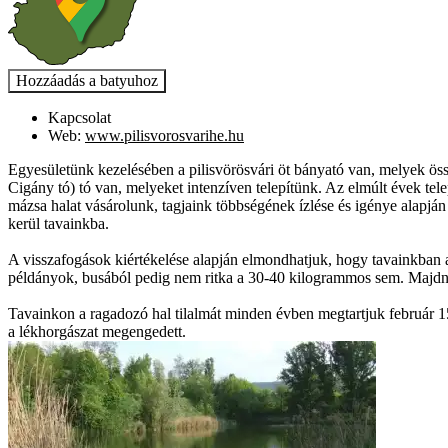
Kapcsolat
Web:
www.pilisvorosvarihe.hu
Egyesületünk kezelésében a pilisvörösvári öt bányató van, melyek össz
Cigány tó) tó van, melyeket intenzíven telepítünk. Az elmúlt évek tel
mázsa halat vásárolunk, tagjaink többségének ízlése és igénye alapján
kerül tavainkba.
A visszafogások kiértékelése alapján elmondhatjuk, hogy tavainkban a
példányok, busából pedig nem ritka a 30-40 kilogrammos sem. Majdn
Tavainkon a ragadozó hal tilalmát minden évben megtartjuk február 15.
a lékhorgászat megengedett.