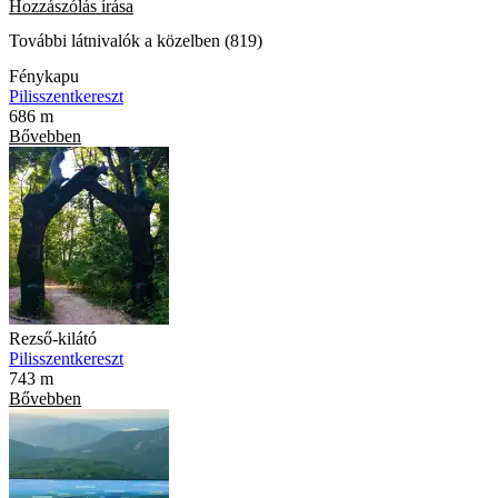
Hozzászólás írása
További látnivalók a közelben (819)
Fénykapu
Pilisszentkereszt
686 m
Bővebben
Rezső-kilátó
Pilisszentkereszt
743 m
Bővebben