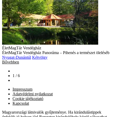
ÉletMagTár Vendégház
ÉletMagTár Vendégház Panoráma – Pihenés a természet öleléséb
Nyugat-Dunántúl
Kétvölgy
Bővebben
1 / 6
Impresszum
Adatvédelmi nyilatkozat
Cookie tájékoztató
Kapcsolat
Magyarországi látnivalók gyűjteménye. Ha kirándulástippek
érdeklik jó helyen jár! Rengeteg kirándulóhely közül válogathat.