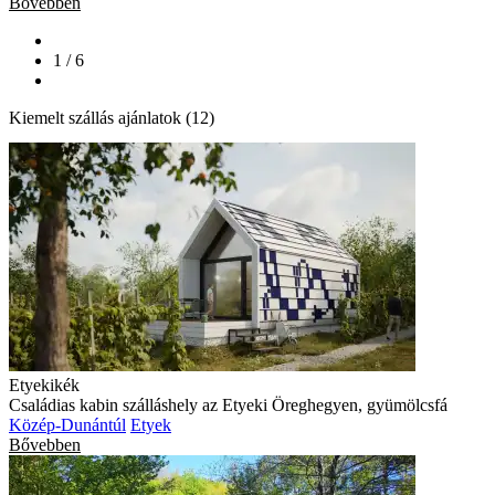
Bővebben
1 / 6
Kiemelt szállás ajánlatok (12)
Etyekikék
Családias kabin szálláshely az Etyeki Öreghegyen, gyümölcsfá
Közép-Dunántúl
Etyek
Bővebben