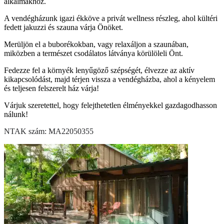
alkalmakhoz.
A vendégházunk igazi ékköve a privát wellness részleg, ahol kültéri
fedett jakuzzi és szauna várja Önöket.
Merüljön el a buborékokban, vagy relaxáljon a szaunában,
miközben a természet csodálatos látványa körülöleli Önt.
Fedezze fel a környék lenyűgöző szépségét, élvezze az aktív
kikapcsolódást, majd térjen vissza a vendégházba, ahol a kényelem
és teljesen felszerelt ház várja!
Várjuk szeretettel, hogy felejthetetlen élményekkel gazdagodhasson
nálunk!
NTAK szám: MA22050355