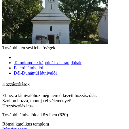
További keresési lehetőségek
Templomok / kápolnák / haranglábak
Peterd látnivalói
Dél-Dunántúl látnivalói
Hozzászólások
Ehhez a látnivalóhoz még nem érkezett hozzászólás.
Szóljon hozzá, mondja el véleményét!
Hozzászólás írása
További látnivalók a közelben (620)
Római katolikus templom