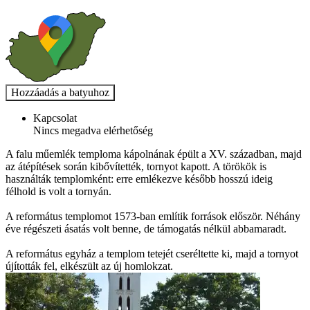
Kapcsolat
Nincs megadva elérhetőség
A falu műemlék temploma kápolnának épült a XV. században, majd
az átépítések során kibővítették, tornyot kapott. A törökök is
használták templomként: erre emlékezve később hosszú ideig
félhold is volt a tornyán.
A református templomot 1573-ban említik források először. Néhány
éve régészeti ásatás volt benne, de támogatás nélkül abbamaradt.
A református egyház a templom tetejét cseréltette ki, majd a tornyot
újították fel, elkészült az új homlokzat.