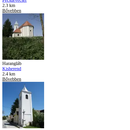
Pécsdevecser
2.3 km
Bővebben
Harangláb
Kisherend
2.4 km
Bővebben