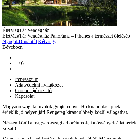
ÉletMagTár Vendégház
ÉletMagTár Vendégház Panoráma – Pihenés a természet öleléséb
Nyugat-Dunántúl
Kétvölgy
Bővebben
1 / 6
Impresszum
Adatvédelmi nyilatkozat
Cookie tájékoztató
Kapcsolat
Magyarországi látnivalók gyűjteménye. Ha kirándulástippek
érdeklik jó helyen jár! Rengeteg kirándulóhely közül válogathat.
Nézzen körül a magyarországi arborétumok, tanösvények állatkertek
között!
Válogasson a hazai kastélyok, várak kínálatából! Múzeumok,