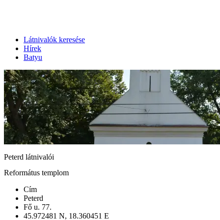
Látnivalók keresése
Hírek
Batyu
Peterd látnivalói
Református templom
Cím
Peterd
Fő u. 77.
45.972481 N, 18.360451 E