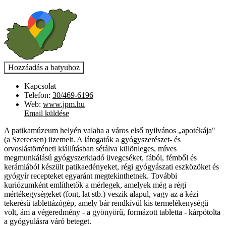
Kapcsolat
Telefon:
30/469-6196
Web:
www.jpm.hu
Email küldése
A patikamúzeum helyén valaha a város első nyilvános „apotékája"
(a Szerecsen) üzemelt. A látogatók a gyógyszerészet- és
orvoslástörténeti kiállításban sétálva különleges, míves
megmunkálású gyógyszerkiadó üvegcséket, fából, fémből és
kerámiából készült patikaedényeket, régi gyógyászati eszközöket és
gyógyír recepteket egyaránt megtekinthetnek. További
kuriózumként említhetők a mérlegek, amelyek még a régi
mértékegységeket (font, lat stb.) veszik alapul, vagy az a kézi
tekerésű tablettázógép, amely bár rendkívül kis termelékenységű
volt, ám a végeredmény - a gyönyörű, formázott tabletta - kárpótolta
a gyógyulásra váró beteget.