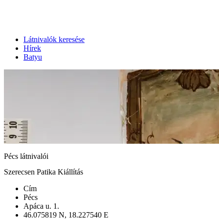
Látnivalók keresése
Hírek
Batyu
Pécs látnivalói
Szerecsen Patika Kiállítás
Cím
Pécs
Apáca u. 1.
46.075819 N, 18.227540 E