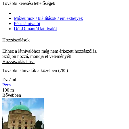
További keresési lehetőségek
Múzeumok / kiállítások / emlékhelyek
Pécs látnivalói
Dél-Dunántúl látnivalói
Hozzászólások
Ehhez a látnivalóhoz még nem érkezett hozzászólás.
Szóljon hozzá, mondja el véleményét!
Hozzászólás írása
További látnivalók a közelben (785)
Dzsámi
Pécs
100 m
Bővebben