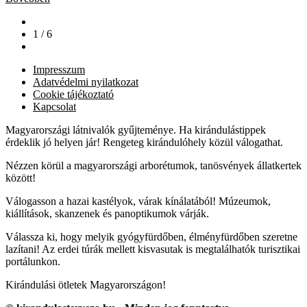
1 / 6
Impresszum
Adatvédelmi nyilatkozat
Cookie tájékoztató
Kapcsolat
Magyarországi látnivalók gyűjteménye. Ha kirándulástippek
érdeklik jó helyen jár! Rengeteg kirándulóhely közül válogathat.
Nézzen körül a magyarországi arborétumok, tanösvények állatkertek
között!
Válogasson a hazai kastélyok, várak kínálatából! Múzeumok,
kiállítások, skanzenek és panoptikumok várják.
Válassza ki, hogy melyik gyógyfürdőben, élményfürdőben szeretne
lazítani! Az erdei túrák mellett kisvasutak is megtalálhatók turisztikai
portálunkon.
Kirándulási ötletek Magyarországon!