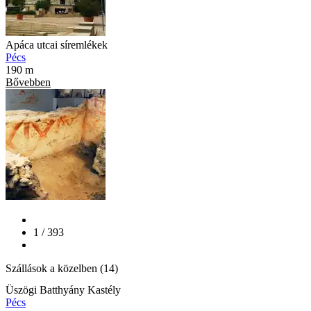
Apáca utcai síremlékek
Pécs
190 m
Bővebben
1 / 393
Szállások a közelben (14)
Üszögi Batthyány Kastély
Pécs