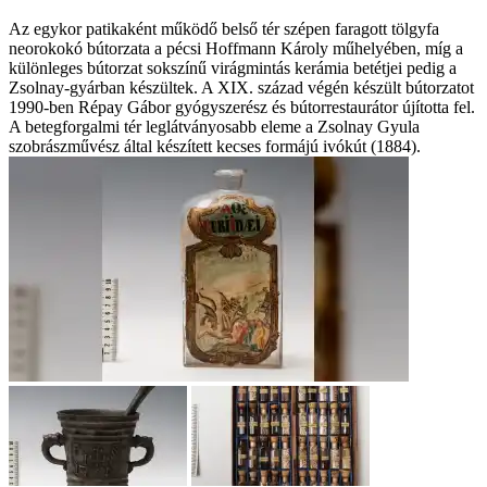
Az egykor patikaként működő belső tér szépen faragott tölgyfa
neorokokó bútorzata a pécsi Hoffmann Károly műhelyében, míg a
különleges bútorzat sokszínű virágmintás kerámia betétjei pedig a
Zsolnay-gyárban készültek. A XIX. század végén készült bútorzatot
1990-ben Répay Gábor gyógyszerész és bútorrestaurátor újította fel.
A betegforgalmi tér leglátványosabb eleme a Zsolnay Gyula
szobrászművész által készített kecses formájú ivókút (1884).