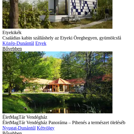
Etyekikék
Családias kabin szálláshely az Etyeki Öreghegyen, gyümölcsfá
Közép-Dunántúl
Etyek
Bővebben
ÉletMagTár Vendégház
ÉletMagTár Vendégház Panoráma – Pihenés a természet öleléséb
Nyugat-Dunántúl
Kétvölgy
Bővebben