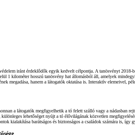
védelem iránt érdeklődők egyik kedvelt célpontja. A tanösvényt 2018-ban
lül 1 kilométer hosszú tanösvény hat állomásból áll, amelyek mindegyi
nek megadása, hanem a látogatók oktatása is. Interaktív elemeivel, pé
nnan a látogatók megfigyelhetik a tó felett szálló vagy a nádasban rejt
különleges lehetőséget nyújt a tó élővilágának közvetlen megfigyelésér
ntok kialakítása barátságos és biztonságos a családok számára is, így g
tősége