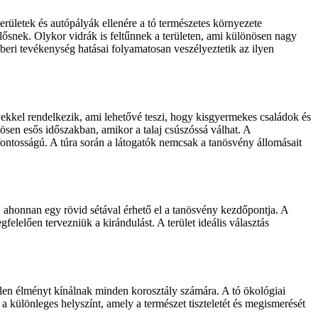
területek és autópályák ellenére a tó természetes környezete
lősnek. Olykor vidrák is feltűnnek a területen, ami különösen nagy
eri tevékenység hatásai folyamatosan veszélyeztetik az ilyen
ekkel rendelkezik, ami lehetővé teszi, hogy kisgyermekes családok és
ösen esős időszakban, amikor a talaj csúszóssá válhat. A
 fontosságú. A túra során a látogatók nemcsak a tanösvény állomásait
 ahonnan egy rövid sétával érhető el a tanösvény kezdőpontja. A
lelően tervezniük a kirándulást. A terület ideális választás
etlen élményt kínálnak minden korosztály számára. A tó ökológiai
a különleges helyszínt, amely a természet tiszteletét és megismerését