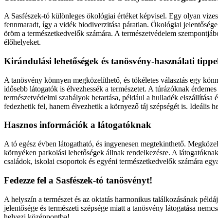
A Sasfészek-tó különleges ökológiai értéket képvisel. Egy olyan vizes 
fennmaradt, így a vidék biodiverzitása páratlan. Ökológiai jelentőség
öröm a természetkedvelők számára. A természetvédelem szempontjából 
élőhelyeket.
Kirándulási lehetőségek és tanösvény-használati tipp
A tanösvény könnyen megközelíthető, és tökéletes választás egy könn
idősebb látogatók is élvezhessék a természetet. A túrázóknak érdemes 
természetvédelmi szabályok betartása, például a hulladék elszállítása
fedezhetik fel, hanem élvezhetik a környező táj szépségét is. Ideális 
Hasznos információk a látogatóknak
A tó egész évben látogatható, és ingyenesen megtekinthető. Megközel
környéken parkolási lehetőségek állnak rendelkezésre. A látogatóknak 
családok, iskolai csoportok és egyéni természetkedvelők számára egya
Fedezze fel a Sasfészek-tó tanösvényt!
A helyszín a természet és az oktatás harmonikus találkozásának példáj
jelentősége és természeti szépsége miatt a tanösvény látogatása nemcsa
helyezi középpontba!