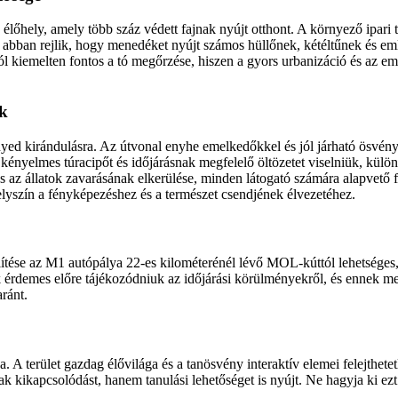
élőhely, amely több száz védett fajnak nyújt otthont. A környező ipari 
e abban rejlik, hogy menedéket nyújt számos hüllőnek, kétéltűnek és em
kiemelten fontos a tó megőrzése, hiszen a gyors urbanizáció és az emb
ek
yed kirándulásra. Az útvonal enyhe emelkedőkkel és jól járható ösvény
kényelmes túracipőt és időjárásnak megfelelő öltözetet viselniük, külön
 és az állatok zavarásának elkerülése, minden látogató számára alapvető
helyszín a fényképezéshez és a természet csendjének élvezetéhez.
ítése az M1 autópálya 22-es kilométerénél lévő MOL-kúttól lehetséges,
érdemes előre tájékozódniuk az időjárási körülményekről, és ennek megfe
ránt.
a. A terület gazdag élővilága és a tanösvény interaktív elemei felejthet
k kikapcsolódást, hanem tanulási lehetőséget is nyújt. Ne hagyja ki ezt 