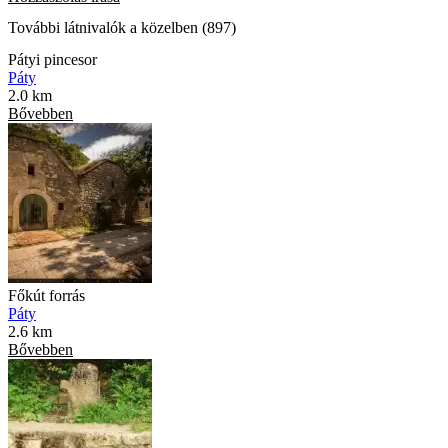
További látnivalók a közelben (897)
Pátyi pincesor
Páty
2.0 km
Bővebben
Főkút forrás
Páty
2.6 km
Bővebben