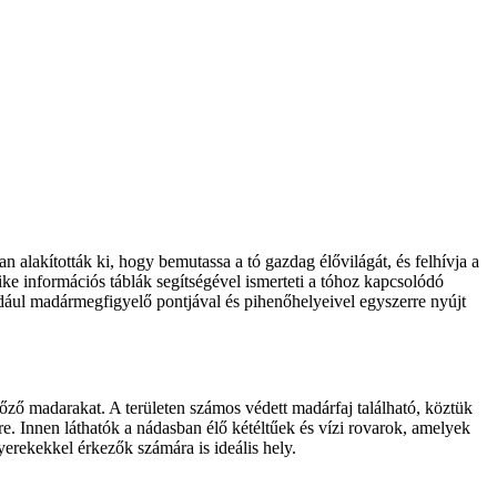
 alakították ki, hogy bemutassa a tó gazdag élővilágát, és felhívja a
ke információs táblák segítségével ismerteti a tóhoz kapcsolódó
ldául madármegfigyelő pontjával és pihenőhelyeivel egyszerre nyújt
őző madarakat. A területen számos védett madárfaj található, köztük
e. Innen láthatók a nádasban élő kétéltűek és vízi rovarok, amelyek
yerekekkel érkezők számára is ideális hely.