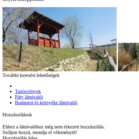
További keresési lehetőségek
Tanösvények
Páty látnivalói
Budapest és környéke látnivalói
Hozzászólások
Ehhez a látnivalóhoz még nem érkezett hozzászólás.
Szóljon hozzá, mondja el véleményét!
Hozzászólás írása