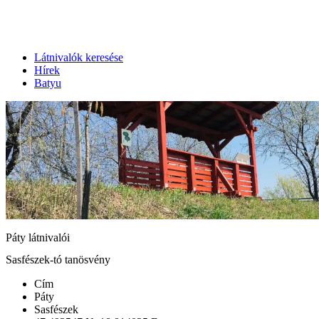
Látnivalók keresése
Hírek
Batyu
Páty látnivalói
Sasfészek-tó tanösvény
Cím
Páty
Sasfészek