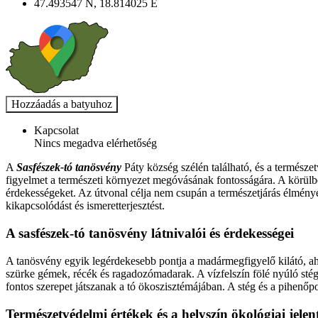
47.493547 N, 18.814025 E
Kapcsolat
Nincs megadva elérhetőség
A
Sasfészek-tó tanösvény
Páty község szélén található, és a természet
figyelmet a természeti környezet megóvásának fontosságára. A körülbe
érdekességeket. Az útvonal célja nem csupán a természetjárás élményé
kikapcsolódást és ismeretterjesztést.
A sasfészek-tó tanösvény látnivalói és érdekességei
A tanösvény egyik legérdekesebb pontja a madármegfigyelő kilátó, aho
szürke gémek, récék és ragadozómadarak. A vízfelszín fölé nyúló stég 
fontos szerepet játszanak a tó ökoszisztémájában. A stég és a pihenőpo
Természetvédelmi értékek és a helyszín ökológiai jelen