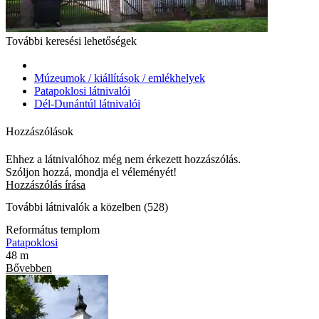
További keresési lehetőségek
Múzeumok / kiállítások / emlékhelyek
Patapoklosi látnivalói
Dél-Dunántúl látnivalói
Hozzászólások
Ehhez a látnivalóhoz még nem érkezett hozzászólás.
Szóljon hozzá, mondja el véleményét!
Hozzászólás írása
További látnivalók a közelben (528)
Református templom
Patapoklosi
48 m
Bővebben