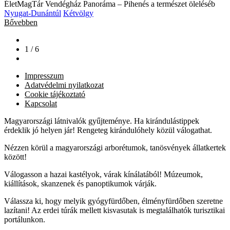
ÉletMagTár Vendégház Panoráma – Pihenés a természet öleléséb
Nyugat-Dunántúl
Kétvölgy
Bővebben
1 / 6
Impresszum
Adatvédelmi nyilatkozat
Cookie tájékoztató
Kapcsolat
Magyarországi látnivalók gyűjteménye. Ha kirándulástippek
érdeklik jó helyen jár! Rengeteg kirándulóhely közül válogathat.
Nézzen körül a magyarországi arborétumok, tanösvények állatkertek
között!
Válogasson a hazai kastélyok, várak kínálatából! Múzeumok,
kiállítások, skanzenek és panoptikumok várják.
Válassza ki, hogy melyik gyógyfürdőben, élményfürdőben szeretne
lazítani! Az erdei túrák mellett kisvasutak is megtalálhatók turisztikai
portálunkon.