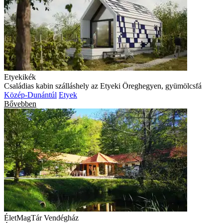
Etyekikék
Családias kabin szálláshely az Etyeki Öreghegyen, gyümölcsfá
Közép-Dunántúl
Etyek
Bővebben
ÉletMagTár Vendégház