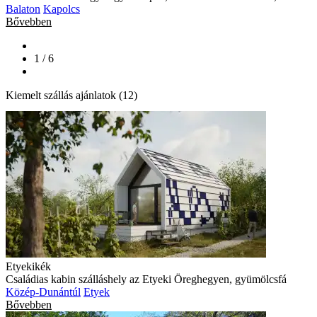
Balaton
Kapolcs
Bővebben
1 / 6
Kiemelt szállás ajánlatok (12)
Etyekikék
Családias kabin szálláshely az Etyeki Öreghegyen, gyümölcsfá
Közép-Dunántúl
Etyek
Bővebben