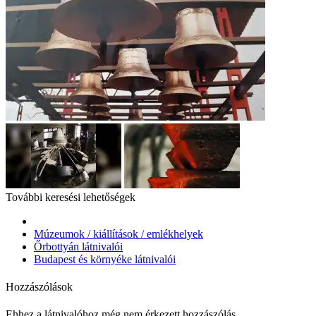
További keresési lehetőségek
Múzeumok / kiállítások / emlékhelyek
Őrbottyán látnivalói
Budapest és környéke látnivalói
Hozzászólások
Ehhez a látnivalóhoz még nem érkezett hozzászólás.