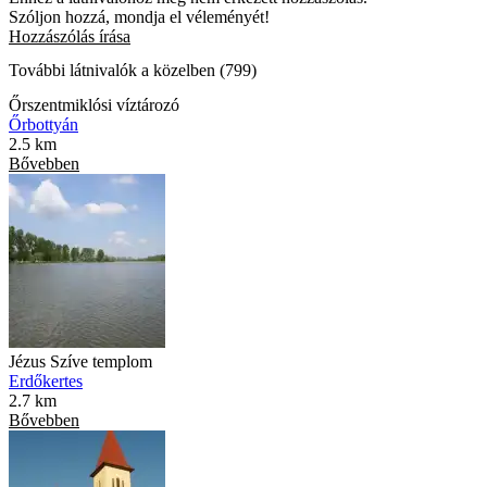
Szóljon hozzá, mondja el véleményét!
Hozzászólás írása
További látnivalók a közelben (799)
Őrszentmiklósi víztározó
Őrbottyán
2.5 km
Bővebben
Jézus Szíve templom
Erdőkertes
2.7 km
Bővebben