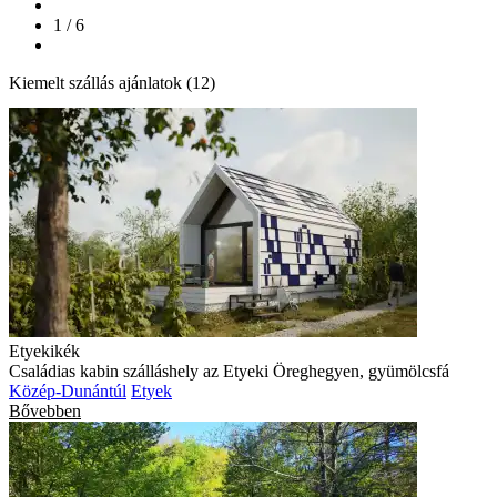
1 / 6
Kiemelt szállás ajánlatok (12)
Etyekikék
Családias kabin szálláshely az Etyeki Öreghegyen, gyümölcsfá
Közép-Dunántúl
Etyek
Bővebben