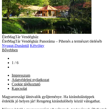
ÉletMagTár Vendégház
ÉletMagTár Vendégház Panoráma – Pihenés a természet öleléséb
Nyugat-Dunántúl
Kétvölgy
Bővebben
1 / 6
Impresszum
Adatvédelmi nyilatkozat
Cookie tájékoztató
Kapcsolat
Magyarországi látnivalók gyűjteménye. Ha kirándulástippek
érdeklik jó helyen jár! Rengeteg kirándulóhely közül válogathat.