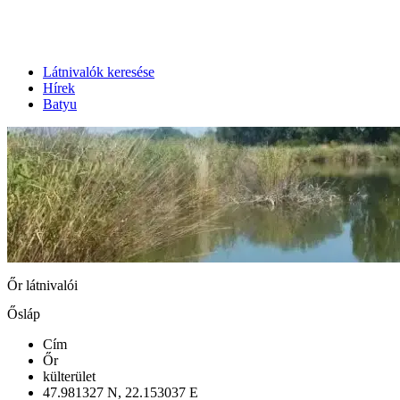
Látnivalók keresése
Hírek
Batyu
Őr látnivalói
Ősláp
Cím
Őr
külterület
47.981327 N, 22.153037 E