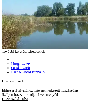
További keresési lehetőségek
Horgászvizek
Őr látnivalói
Észak-Alföld látnivalói
Hozzászólások
Ehhez a látnivalóhoz még nem érkezett hozzászólás.
Szóljon hozzá, mondja el véleményét!
Hozzászólás írása