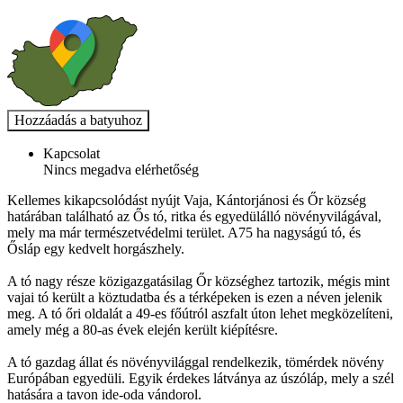
Kapcsolat
Nincs megadva elérhetőség
Kellemes kikapcsolódást nyújt Vaja, Kántorjánosi és Őr község
határában található az Ős tó, ritka és egyedülálló növényvilágával,
mely ma már természetvédelmi terület. A75 ha nagyságú tó, és
Ősláp egy kedvelt horgászhely.
A tó nagy része közigazgatásilag Őr községhez tartozik, mégis mint
vajai tó került a köztudatba és a térképeken is ezen a néven jelenik
meg. A tó őri oldalát a 49-es főútról aszfalt úton lehet megközelíteni,
amely még a 80-as évek elején került kiépítésre.
A tó gazdag állat és növényvilággal rendelkezik, tömérdek növény
Európában egyedüli. Egyik érdekes látványa az úszóláp, mely a szél
hatására a tavon ide-oda vándorol.