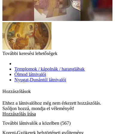
További keresési lehetőségek
Templomok / kápolnák / haranglábak
Ólmod látnivalói
Nyugat-Dunántúl látnivalói
Hozzászólások
Ehhez a látnivalóhoz még nem érkezett hozzászólás.
Szóljon hozzá, mondja el véleményét!
Hozzászólás írása
További látnivalók a közelben (567)
Koreni-Gyökerek helytörténeti gyűjtemény