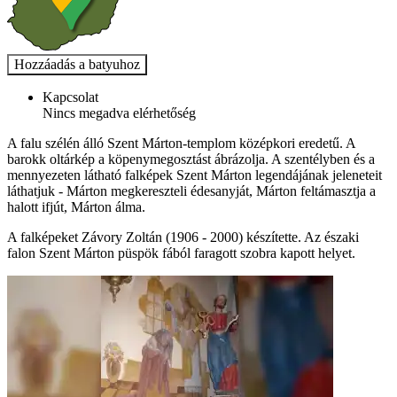
Kapcsolat
Nincs megadva elérhetőség
A falu szélén álló Szent Márton-templom középkori eredetű. A
barokk oltárkép a köpenymegosztást ábrázolja. A szentélyben és a
mennyezeten látható falképek Szent Márton legendájának jeleneteit
láthatjuk - Márton megkereszteli édesanyját, Márton feltámasztja a
halott ifjút, Márton álma.
A falképeket Závory Zoltán (1906 - 2000) készítette. Az északi
falon Szent Márton püspök fából faragott szobra kapott helyet.