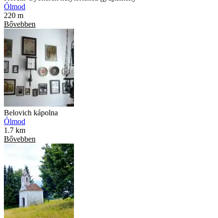
Ólmod
220 m
Bővebben
Belovich kápolna
Ólmod
1.7 km
Bővebben