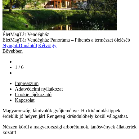
ÉletMagTár Vendégház
ÉletMagTár Vendégház Panoráma – Pihenés a természet öleléséb
Nyugat-Dunántúl
Kétvölgy
Bővebben
1 / 6
Impresszum
Adatvédelmi nyilatkozat
Cookie tájékoztató
Kapcsolat
Magyarországi látnivalók gyűjteménye. Ha kirándulástippek
érdeklik jó helyen jár! Rengeteg kirándulóhely közül válogathat.
Nézzen körül a magyarországi arborétumok, tanösvények állatkertek
között!