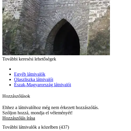
További keresési lehetőségek
Egyéb látnivalók
Olaszliszka látnivalói
Észak-Magyarország látnivalói
Hozzászólások
Ehhez a látnivalóhoz még nem érkezett hozzászólás.
Szóljon hozzá, mondja el véleményét!
Hozzászólás írása
További látnivalók a közelben (437)