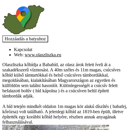
Kapcsolat
Web:
www.olaszliszka.eu
Olaszliszka kőhídja a Babahíd, az olasz árok felett íveli át a
szakadékszerű vízmosást. A 40m széles és 11m magas, csúcsíves
kőhíd külső támtartókkal és belső csúcsíves támbordákkal,
megoldásában, kialakításában Magyarországon az egyetlen és
külföldön sem találni hasonlót. Különlegességét a csúcsív felett
befalazott boltív ( híd kápolna ) és a csúcsíven belül épített
támbordák adják.
A híd tetején mindkét oldalon 1m magas kör alakú díszítés ( babafej,
kőrózsa) volt található. A jelenlegi kőhíd az 1819-ben épült, illetve
építették egy korábbi kőhíd helyére, részben annak anyagának
felhasználásával.