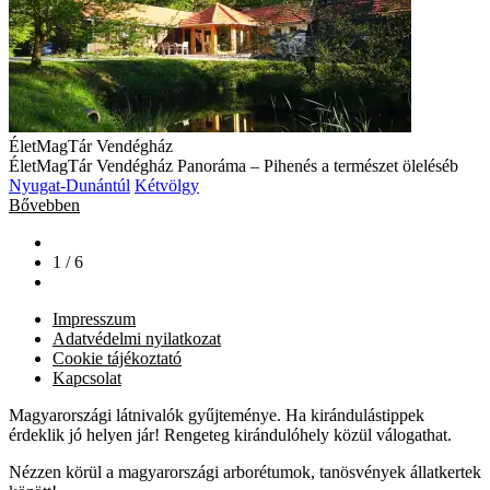
ÉletMagTár Vendégház
ÉletMagTár Vendégház Panoráma – Pihenés a természet öleléséb
Nyugat-Dunántúl
Kétvölgy
Bővebben
1 / 6
Impresszum
Adatvédelmi nyilatkozat
Cookie tájékoztató
Kapcsolat
Magyarországi látnivalók gyűjteménye. Ha kirándulástippek
érdeklik jó helyen jár! Rengeteg kirándulóhely közül válogathat.
Nézzen körül a magyarországi arborétumok, tanösvények állatkertek