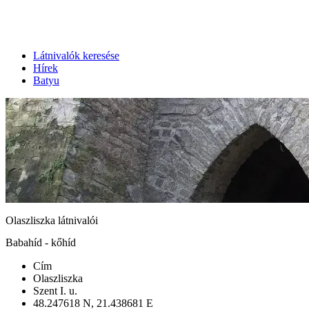
Látnivalók keresése
Hírek
Batyu
Olaszliszka látnivalói
Babahíd - kőhíd
Cím
Olaszliszka
Szent I. u.
48.247618 N, 21.438681 E