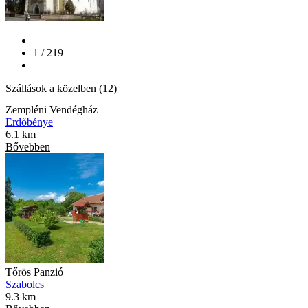
1 / 219
Szállások a közelben (12)
Zempléni Vendégház
Erdőbénye
6.1 km
Bővebben
Tőrös Panzió
Szabolcs
9.3 km