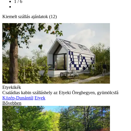
1 / 6
Kiemelt szállás ajánlatok (12)
Etyekikék
Családias kabin szálláshely az Etyeki Öreghegyen, gyümölcsfá
Közép-Dunántúl
Etyek
Bővebben