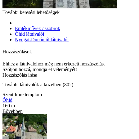
További keresési lehetőségek
Emlékművek / szobrok
Óhid látnivalói
Nyugat-Dunántúl látnivalói
Hozzászólások
Ehhez a látnivalóhoz még nem érkezett hozzászólás.
Szóljon hozzá, mondja el véleményét!
Hozzászólás írása
További látnivalók a közelben (802)
Szent Imre templom
Óhid
160 m
Bővebben