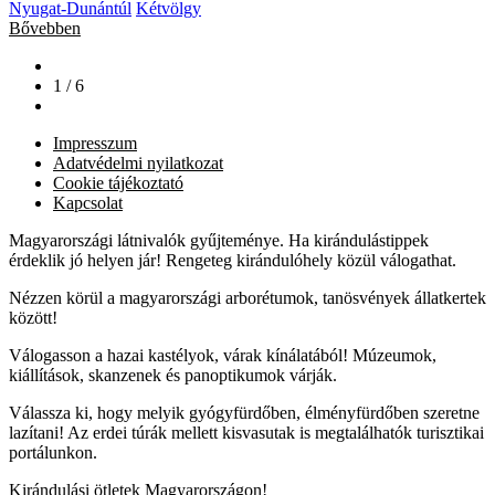
Nyugat-Dunántúl
Kétvölgy
Bővebben
1 / 6
Impresszum
Adatvédelmi nyilatkozat
Cookie tájékoztató
Kapcsolat
Magyarországi látnivalók gyűjteménye. Ha kirándulástippek
érdeklik jó helyen jár! Rengeteg kirándulóhely közül válogathat.
Nézzen körül a magyarországi arborétumok, tanösvények állatkertek
között!
Válogasson a hazai kastélyok, várak kínálatából! Múzeumok,
kiállítások, skanzenek és panoptikumok várják.
Válassza ki, hogy melyik gyógyfürdőben, élményfürdőben szeretne
lazítani! Az erdei túrák mellett kisvasutak is megtalálhatók turisztikai
portálunkon.
Kirándulási ötletek Magyarországon!