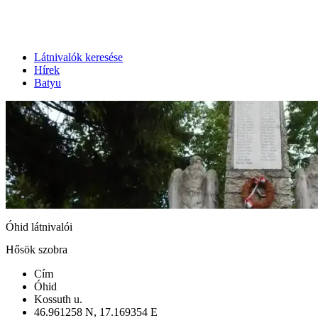
Látnivalók keresése
Hírek
Batyu
Óhid látnivalói
Hősök szobra
Cím
Óhid
Kossuth u.
46.961258 N, 17.169354 E