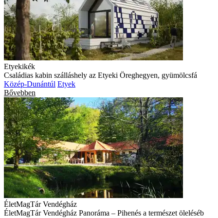
Etyekikék
Családias kabin szálláshely az Etyeki Öreghegyen, gyümölcsfá
Közép-Dunántúl
Etyek
Bővebben
ÉletMagTár Vendégház
ÉletMagTár Vendégház Panoráma – Pihenés a természet öleléséb