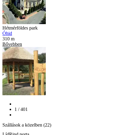
Hétmérföldes park
Óhid
310 m
Bővebben
1 / 401
Szállások a közelben (22)
LídRind porta