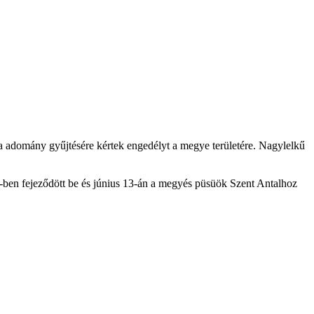
ára adomány gyűjtésére kértek engedélyt a megye területére. Nagylelkű
4-ben fejeződött be és június 13-án a megyés püsüök Szent Antalhoz