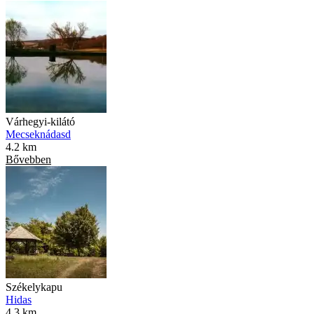
Várhegyi-kilátó
Mecseknádasd
4.2 km
Bővebben
Székelykapu
Hidas
4.3 km