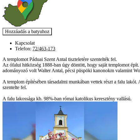
Kapcsolat
Telefon:
72/463-173
A templomot Páduai Szent Antal tiszteletére szentelték fel.
Az ófalui hitközség 1888-ban úgy döntött, hogy saját templomot épít.
adományozó volt Walter Antal, pécsi püspöki kanonokm valamint Wojni
A templom építésében társadalmi munkában vettek részt a falu lakói. 
szentelte fel.
A falu lakossága kb. 98%-ban római katolikus keresztény vallású.