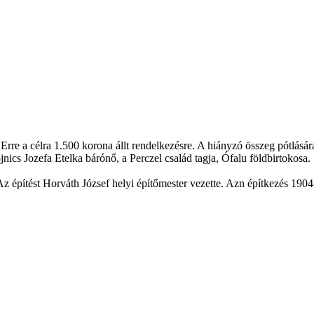
 Erre a célra 1.500 korona állt rendelkezésre. A hiányzó összeg pótlás
cs Jozefa Etelka bárónő, a Perczel család tagja, Ófalu földbirtokosa.
Az építést Horváth József helyi építőmester vezette. Azn építkezés 190