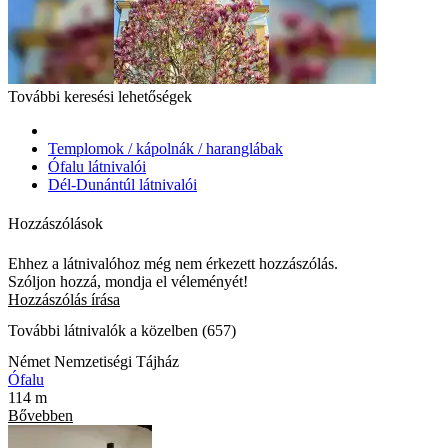
További keresési lehetőségek
Templomok / kápolnák / haranglábak
Ófalu látnivalói
Dél-Dunántúl látnivalói
Hozzászólások
Ehhez a látnivalóhoz még nem érkezett hozzászólás.
Szóljon hozzá, mondja el véleményét!
Hozzászólás írása
További látnivalók a közelben (657)
Német Nemzetiségi Tájház
Ófalu
114 m
Bővebben