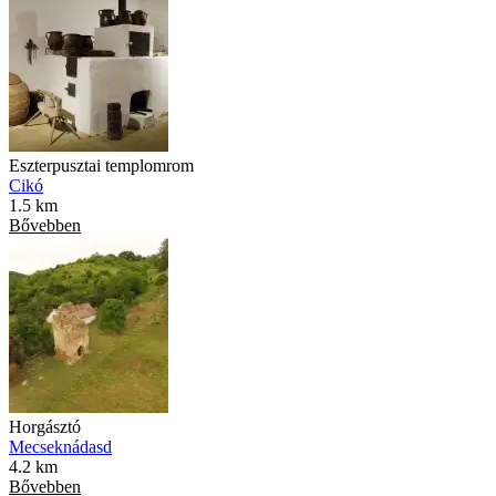
Eszterpusztai templomrom
Cikó
1.5 km
Bővebben
Horgásztó
Mecseknádasd
4.2 km
Bővebben