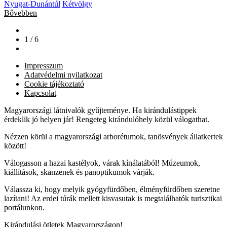
Nyugat-Dunántúl
Kétvölgy
Bővebben
1 / 6
Impresszum
Adatvédelmi nyilatkozat
Cookie tájékoztató
Kapcsolat
Magyarországi látnivalók gyűjteménye. Ha kirándulástippek
érdeklik jó helyen jár! Rengeteg kirándulóhely közül válogathat.
Nézzen körül a magyarországi arborétumok, tanösvények állatkertek
között!
Válogasson a hazai kastélyok, várak kínálatából! Múzeumok,
kiállítások, skanzenek és panoptikumok várják.
Válassza ki, hogy melyik gyógyfürdőben, élményfürdőben szeretne
lazítani! Az erdei túrák mellett kisvasutak is megtalálhatók turisztikai
portálunkon.
Kirándulási ötletek Magyarországon!