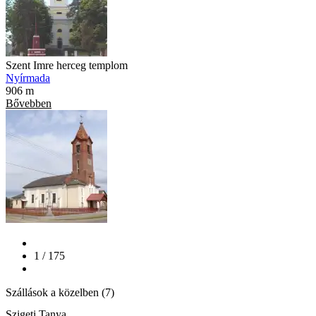
Szent Imre herceg templom
Nyírmada
906 m
Bővebben
1 / 175
Szállások a közelben (7)
Szigeti Tanya