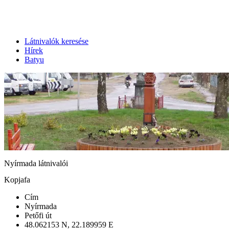
Látnivalók keresése
Hírek
Batyu
Nyírmada látnivalói
Kopjafa
Cím
Nyírmada
Petőfi út
48.062153 N, 22.189959 E