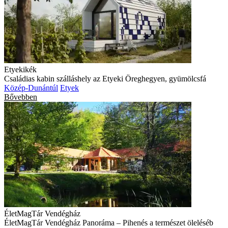
Etyekikék
Családias kabin szálláshely az Etyeki Öreghegyen, gyümölcsfá
Közép-Dunántúl
Etyek
Bővebben
ÉletMagTár Vendégház
ÉletMagTár Vendégház Panoráma – Pihenés a természet öleléséb