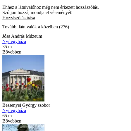
Ehhez a látnivalóhoz még nem érkezett hozzászólás.
Szóljon hozzá, mondja el véleményét!
Hozzászólás írása
További látnivalók a közelben (276)
Jósa András Múzeum
Nyíregyháza
35 m
Bővebben
Bessenyei György szobor
Nyíregyháza
65 m
Bővebben