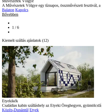
Művészetek Völgye
A Művészetek Völgye egy tíznapos, összművészeti fesztivál, a
Balaton
Kapolcs
Bővebben
1 / 6
Kiemelt szállás ajánlatok (12)
Etyekikék
Családias kabin szálláshely az Etyeki Öreghegyen, gyümölcsfá
Közép-Dunántúl
Etyek