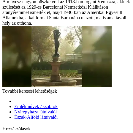
A művész nagyon büszke volt az 1918-ban fogant Vénuszra, akinek
születését az 1929-es Barcelonai Nemzetközi Kiállításon
aranyéremmel ismerték el, majd 1936-ban az Amerikai Egyesült
Államokba, a kaliforniai Santa Barbarába utazott, ma is ama távoli
hely az otthona.
További keresési lehetőségek
Emlékművek / szobrok
Nyíregyháza látnivalói
Észak-Alföld látnivalói
Hozzászólások