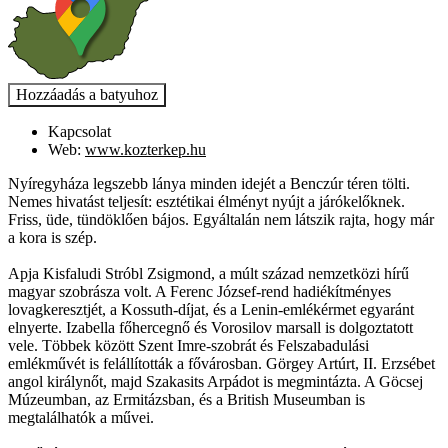
Kapcsolat
Web:
www.kozterkep.hu
Nyíregyháza legszebb lánya minden idejét a Benczúr téren tölti.
Nemes hivatást teljesít: esztétikai élményt nyújt a járókelőknek.
Friss, üde, tündöklően bájos. Egyáltalán nem látszik rajta, hogy már
a kora is szép.
Apja Kisfaludi Stróbl Zsigmond, a múlt század nemzetközi hírű
magyar szobrásza volt. A Ferenc József-rend hadiékítményes
lovagkeresztjét, a Kossuth-díjat, és a Lenin-emlékérmet egyaránt
elnyerte. Izabella főhercegnő és Vorosilov marsall is dolgoztatott
vele. Többek között Szent Imre-szobrát és Felszabadulási
emlékművét is felállították a fővárosban. Görgey Artúrt, II. Erzsébet
angol királynőt, majd Szakasits Arpádot is megmintázta. A Göcsej
Múzeumban, az Ermitázsban, és a British Museumban is
megtalálhatók a művei.