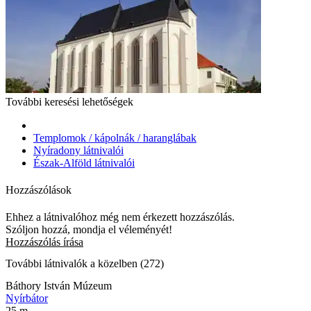
További keresési lehetőségek
Templomok / kápolnák / haranglábak
Nyíradony látnivalói
Észak-Alföld látnivalói
Hozzászólások
Ehhez a látnivalóhoz még nem érkezett hozzászólás.
Szóljon hozzá, mondja el véleményét!
Hozzászólás írása
További látnivalók a közelben (272)
Báthory István Múzeum
Nyírbátor
25 m