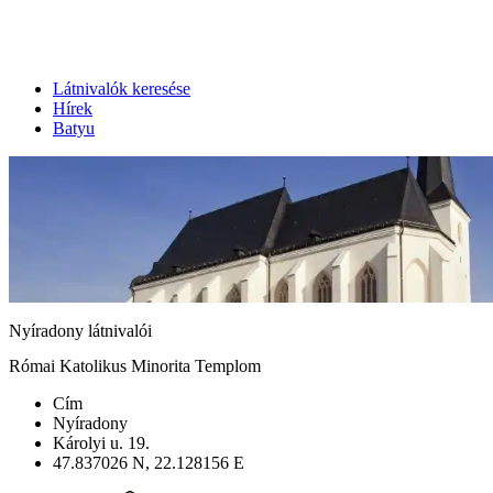
Látnivalók keresése
Hírek
Batyu
Nyíradony látnivalói
Római Katolikus Minorita Templom
Cím
Nyíradony
Károlyi u. 19.
47.837026 N, 22.128156 E