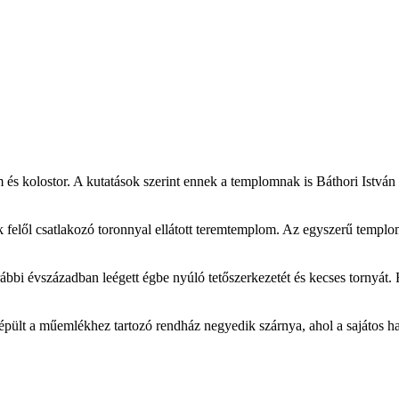
 kolostor. A kutatások szerint ennek a templomnak is Báthori István er
k felől csatlakozó toronnyal ellátott teremtemplom. Az egyszerű templ
rábbi évszázadban leégett égbe nyúló tetőszerkezetét és kecses tornyát. 
gépült a műemlékhez tartozó rendház negyedik szárnya, ahol a sajátos h