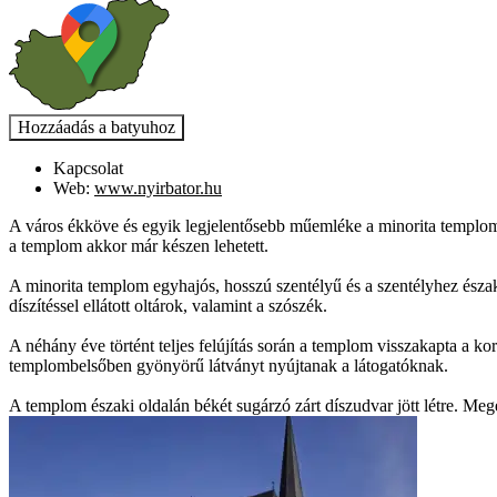
Kapcsolat
Web:
www.nyirbator.hu
A város ékköve és egyik legjelentősebb műemléke a minorita templom és
a templom akkor már készen lehetett.
A minorita templom egyhajós, hosszú szentélyű és a szentélyhez észa
díszítéssel ellátott oltárok, valamint a szószék.
A néhány éve történt teljes felújítás során a templom visszakapta a ko
templombelsőben gyönyörű látványt nyújtanak a látogatóknak.
A templom északi oldalán békét sugárzó zárt díszudvar jött létre. Me