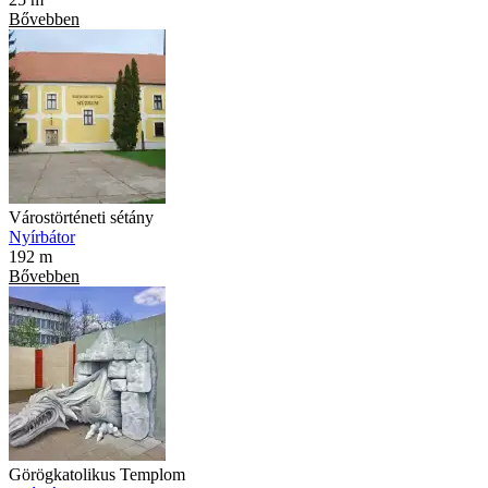
Bővebben
Várostörténeti sétány
Nyírbátor
192 m
Bővebben
Görögkatolikus Templom