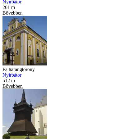
Nyírbátor
261 m
Bővebben
Fa harangtorony
Nyírbátor
512 m
Bővebben