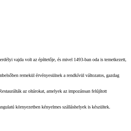
délyi vajda volt az építtetője, és mivel 1493-ban oda is temetkezett,
ombelsőben remekül érvényesülnek a rendkívül változatos, gazdag
Restaurálták az oltárokat, amelyek az impozánsan felújított
angulatú környezetben kényelmes szálláshelyek is készültek.