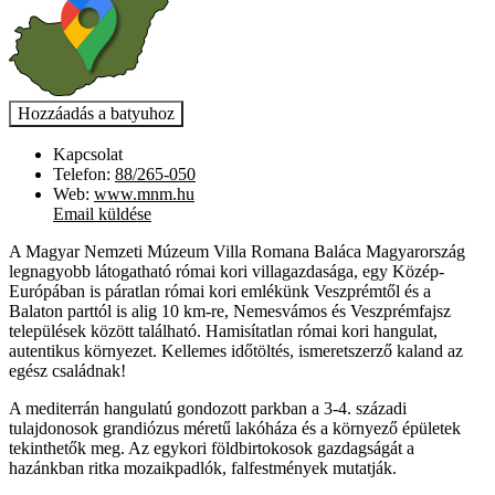
Kapcsolat
Telefon:
88/265-050
Web:
www.mnm.hu
Email küldése
A Magyar Nemzeti Múzeum Villa Romana Baláca Magyarország
legnagyobb látogatható római kori villagazdasága, egy Közép-
Európában is páratlan római kori emlékünk Veszprémtől és a
Balaton parttól is alig 10 km-re, Nemesvámos és Veszprémfajsz
települések között található. Hamisítatlan római kori hangulat,
autentikus környezet. Kellemes időtöltés, ismeretszerző kaland az
egész családnak!
A mediterrán hangulatú gondozott parkban a 3-4. századi
tulajdonosok grandiózus méretű lakóháza és a környező épületek
tekinthetők meg. Az egykori földbirtokosok gazdagságát a
hazánkban ritka mozaikpadlók, falfestmények mutatják.