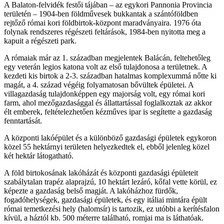
A Balaton-felvidék festői tájában – az egykori Pannonia Provincia
területén – 1904-ben földművesek bukkantak a szántóföldben
rejtőző római kori földbirtok-központ maradványaira. 1976 óta
folynak rendszeres régészeti feltárások, 1984-ben nyitotta meg a
kapuit a régészeti park.
A rómaiak már az 1. században megjelentek Balácán, feltehetőleg
egy veterán legios katona volt az első tulajdonosa a területnek. A
kezdeti kis birtok a 2-3. században hatalmas komplexummá nőtte ki
magát, a 4. század végéig folyamatosan bővültek épületei. A
villagazdaság tulajdonképpen egy majorság volt, egy római kori
farm, ahol mezőgazdasággal és állattartással foglalkoztak az akkor
élt emberek, feltételezhetően kézműves ipar is segítette a gazdaság
fenntartását.
A központi lakóépület és a különböző gazdasági épületek egykoron
közel 55 hektárnyi területen helyezkedtek el, ebből jelenleg közel
két hektár látogatható.
A föld birtokosának lakóházát és központi gazdasági épületeit
szabálytalan trapéz alaprajzú, 10 hektárt lezáró, kőfal vette körül, ez
képezte a gazdaság belső magját. A lakóházhoz fürdők,
fogadóhelységek, gazdasági épületek, és egy itáliai mintára épült
római temetkezési hely (halomsír) is tartozik, ez utóbbi a kerítésfalon
kívül, a háztól kb. 500 méterre található, romjai ma is láthatóak.