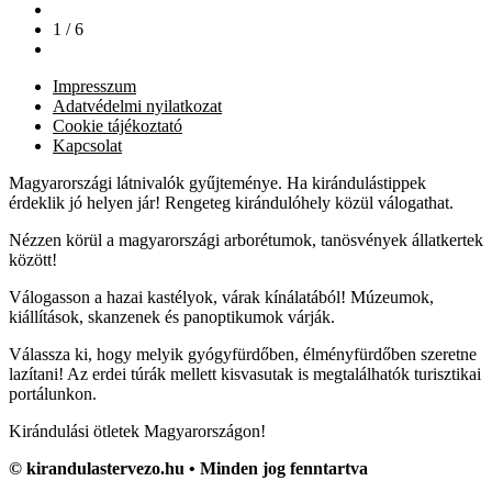
1 / 6
Impresszum
Adatvédelmi nyilatkozat
Cookie tájékoztató
Kapcsolat
Magyarországi látnivalók gyűjteménye. Ha kirándulástippek
érdeklik jó helyen jár! Rengeteg kirándulóhely közül válogathat.
Nézzen körül a magyarországi arborétumok, tanösvények állatkertek
között!
Válogasson a hazai kastélyok, várak kínálatából! Múzeumok,
kiállítások, skanzenek és panoptikumok várják.
Válassza ki, hogy melyik gyógyfürdőben, élményfürdőben szeretne
lazítani! Az erdei túrák mellett kisvasutak is megtalálhatók turisztikai
portálunkon.
Kirándulási ötletek Magyarországon!
© kirandulastervezo.hu • Minden jog fenntartva