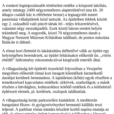
A romkert legimpozánsabb történelmi emléke a központi lakóház,
amely mintegy 2400 négyzetméteres alapterületével (ma kb. 20
átlagos családi ház is elférhetne benne) a legnagyobb ismert
pannóniai villaépületek közé tartozik. Az épületben többek között
egy 2. századból való pincét tártak fel - teljes felszerelésével,
valamint négy mozaikpadlót. Ezek közül három eredeti helyén
tekinthető meg. A negyedik, közel 70 négyzetméteres darab a
Magyar Nemzeti Múzeum Kőtárában található, de pontos másolata
Balácán is látható.
A római kori életmód és lakáskultúra átélhetővé válik az épület egy
helyiségében berendezett, az épület feltárásakor előkerült ún. „vörös
ebédlő” falfestmény rekonstrukcióval kiegészült enteriőr által.
A villagazdaság két épületét összekötő folyosóban a Veszprém
megyében előkerült római kori faragott kőemlékek kiemelkedő
darabjai kerülnek bemutatásra. A lapidárium (kőtár) egyik részében a
temetkezéssel kapcsolatos emlékek: sírkövek, szarkofágok; a másik
részben a hitvilághoz, kultuszokhoz kötődő emlékek és a különböző
építészeti elemek, pl. kerítések, oszlopok találhatóak.
A villagazdaság kertje parkszerűen kialakított. A mediterrán
hangulatot fűszer- és gyógynövényeket bemutató kiállítás teszi
teljessé. A parkban római mintára készített korhű napóra mutatja az
időt, és római mintára épített kemencével is találkozhat a látogató..