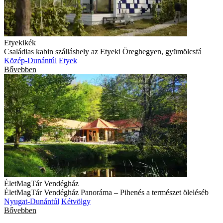
Etyekikék
Családias kabin szálláshely az Etyeki Öreghegyen, gyümölcsfá
Közép-Dunántúl
Etyek
Bővebben
ÉletMagTár Vendégház
ÉletMagTár Vendégház Panoráma – Pihenés a természet öleléséb
Nyugat-Dunántúl
Kétvölgy
Bővebben