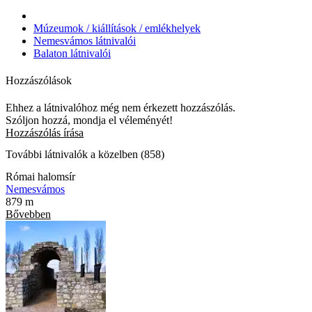
Múzeumok / kiállítások / emlékhelyek
Nemesvámos látnivalói
Balaton látnivalói
Hozzászólások
Ehhez a látnivalóhoz még nem érkezett hozzászólás.
Szóljon hozzá, mondja el véleményét!
Hozzászólás írása
További látnivalók a közelben (858)
Római halomsír
Nemesvámos
879 m
Bővebben