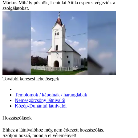
Márkus Mihály püspök, Lentulai Attila esperes végezték a
szolgálatokat.
További keresési lehetőségek
Templomok / kápolnák / haranglábak
Nemesgörzsöny látnivalói
Közép-Dunántúl látnivalói
Hozzászólások
Ehhez a látnivalóhoz még nem érkezett hozzászólás.
Szóljon hozzá, mondja el véleményét!