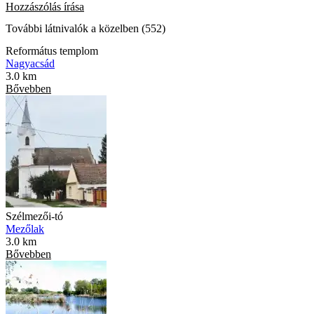
Hozzászólás írása
További látnivalók a közelben (552)
Református templom
Nagyacsád
3.0 km
Bővebben
Szélmezői-tó
Mezőlak
3.0 km
Bővebben