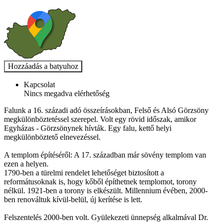
Kapcsolat
Nincs megadva elérhetőség
Falunk a 16. századi adó összeírásokban, Felső és Alsó Görzsöny
megkülönböztetéssel szerepel. Volt egy rövid időszak, amikor
Egyházas - Görzsönynek hívták. Egy falu, kettő helyi
megkülönböztető elnevezéssel.
A templom építéséről: A 17. században már sövény templom van
ezen a helyen.
1790-ben a türelmi rendelet lehetőséget biztosított a
reformátusoknak is, hogy kőből építhetnek templomot, torony
nélkül. 1921-ben a torony is elkészült. Millennium évében, 2000-
ben renováltuk kívül-belül, új kerítése is lett.
Felszentelés 2000-ben volt. Gyülekezeti ünnepség alkalmával Dr.