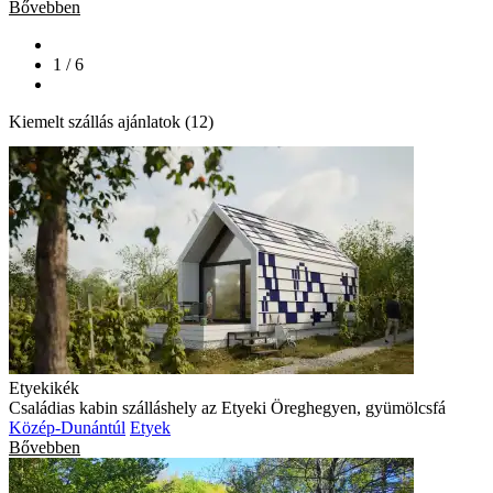
Bővebben
1 / 6
Kiemelt szállás ajánlatok (12)
Etyekikék
Családias kabin szálláshely az Etyeki Öreghegyen, gyümölcsfá
Közép-Dunántúl
Etyek
Bővebben