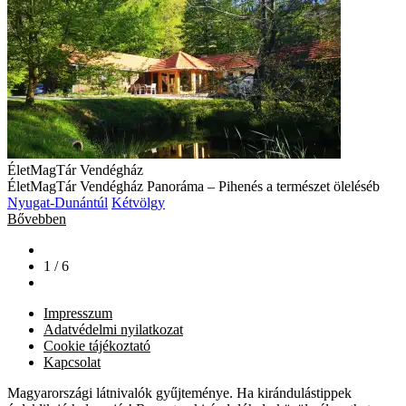
ÉletMagTár Vendégház
ÉletMagTár Vendégház Panoráma – Pihenés a természet öleléséb
Nyugat-Dunántúl
Kétvölgy
Bővebben
1 / 6
Impresszum
Adatvédelmi nyilatkozat
Cookie tájékoztató
Kapcsolat
Magyarországi látnivalók gyűjteménye. Ha kirándulástippek