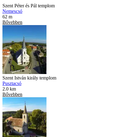
Szent Péter és Pál templom
Nemescsó
62 m
Bővebben
Szent István király templom
Pusztacsó
2.0 km
Bővebben