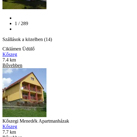
1 / 289
Szállások a közelben (14)
Ciklámen Üdülő
Kőszeg
7.4 km
Bővebben
Kőszegi Menedék Apartmanházak
Kőszeg
7.7 km