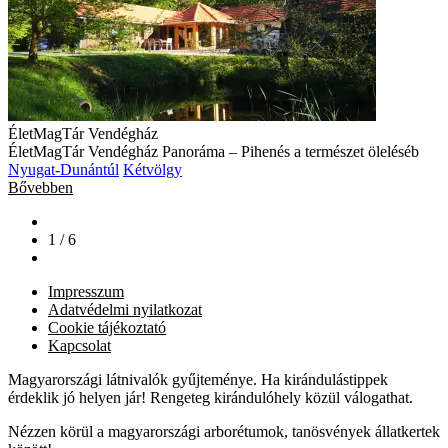
ÉletMagTár Vendégház
ÉletMagTár Vendégház Panoráma – Pihenés a természet öleléséb
Nyugat-Dunántúl
Kétvölgy
Bővebben
1 / 6
Impresszum
Adatvédelmi nyilatkozat
Cookie tájékoztató
Kapcsolat
Magyarországi látnivalók gyűjteménye. Ha kirándulástippek
érdeklik jó helyen jár! Rengeteg kirándulóhely közül válogathat.
Nézzen körül a magyarországi arborétumok, tanösvények állatkertek