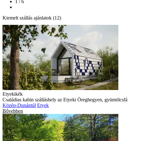
1 / 6
Kiemelt szállás ajánlatok (12)
Etyekikék
Családias kabin szálláshely az Etyeki Öreghegyen, gyümölcsfá
Közép-Dunántúl
Etyek
Bővebben