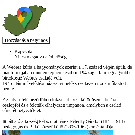
Kapcsolat
Nincs megadva elérhetőség
A Weöres-kúria a hagyományok szerint a 17. század végén épült, de
mai formájában mindenképpen későbbi. 1945-ig a falu legnagyobb
birtokosáé Weöres családé volt,
1945 után művelődési ház és termelőszövetkezeti iroda működött
benne.
Az udvar felé néző főhomlokzata díszes, különösen a bejárat
oszlopfői és a felettük elhelyezett timpanon, amelyben a család
címerét helyezték el.
Itt látható a község két szülöttjének Péterffy Sándor (1841-1913)
pedagógus és Bakó József költő (1896-1962) emléktáblája.