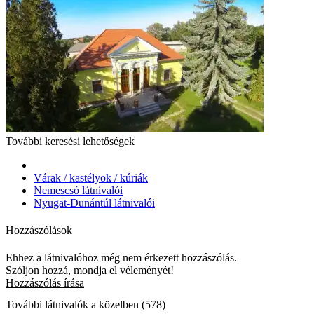
További keresési lehetőségek
Várak / kastélyok / kúriák
Nemescsó látnivalói
Nyugat-Dunántúl látnivalói
Hozzászólások
Ehhez a látnivalóhoz még nem érkezett hozzászólás.
Szóljon hozzá, mondja el véleményét!
Hozzászólás írása
További látnivalók a közelben (578)