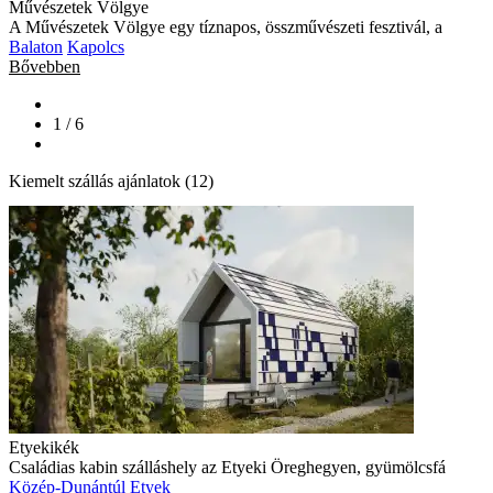
Művészetek Völgye
A Művészetek Völgye egy tíznapos, összművészeti fesztivál, a
Balaton
Kapolcs
Bővebben
1 / 6
Kiemelt szállás ajánlatok (12)
Etyekikék
Családias kabin szálláshely az Etyeki Öreghegyen, gyümölcsfá
Közép-Dunántúl
Etyek