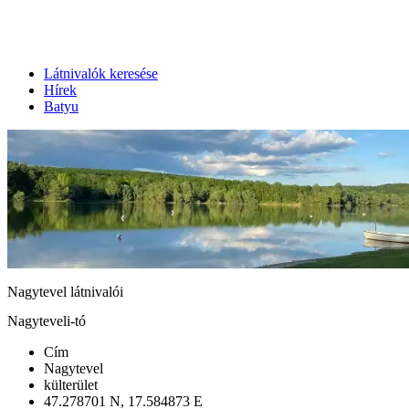
Látnivalók keresése
Hírek
Batyu
Nagytevel látnivalói
Nagyteveli-tó
Cím
Nagytevel
külterület
47.278701 N, 17.584873 E