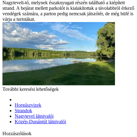
Nagyteveli-tó, melynek északnyugati részén található a kiépített
strand. A bejárat mellett parkolót is kialakítottak a távolabbról érkező
vendégek számára, a parton pedig nemcsak játszótér, de még büfé is
várja a turistákat.
További keresési lehetőségek
Horgászvizek
Strandok
Nagytevel látnivalói
Közép-Dunántúl látnivalói
Hozzászólások