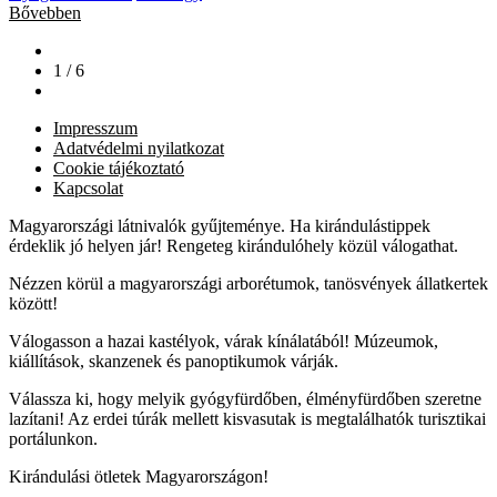
Bővebben
1 / 6
Impresszum
Adatvédelmi nyilatkozat
Cookie tájékoztató
Kapcsolat
Magyarországi látnivalók gyűjteménye. Ha kirándulástippek
érdeklik jó helyen jár! Rengeteg kirándulóhely közül válogathat.
Nézzen körül a magyarországi arborétumok, tanösvények állatkertek
között!
Válogasson a hazai kastélyok, várak kínálatából! Múzeumok,
kiállítások, skanzenek és panoptikumok várják.
Válassza ki, hogy melyik gyógyfürdőben, élményfürdőben szeretne
lazítani! Az erdei túrák mellett kisvasutak is megtalálhatók turisztikai
portálunkon.
Kirándulási ötletek Magyarországon!