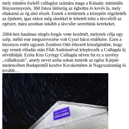
mely minden észlelő csillagász számára maga a Kánaán: minimális
fényszennyezés, 360 fokos látószög az égboltra és kevés fa, mely
eltakarná az ég alsó részét. Ennek a területnek a közepére rögzítették
az épületet, igaz ekkor még sínekkel le lehetett tolni a távcsőről az
egészet, mára azonban inkább a távcsőre szereltünk kerekeket.
2004-ben hatalmas sürgés-forgás vette kezdetét, melynek célja egy
szép, méltó este megszervezése volt Gyuri bácsi emlékére. Ezen a
bizonyos estén ugyanis Zombori Ottó érkezett községünkbe, hogy
egy remek előadás után Fődi Andrásnéval leleplezzék a Csillagda új
névtábláját. Ezóta Kiss György Csillagda néven fut ez a szerény
,,vállalkozás”, amely nevet azóta sokan ismerik az egész Kárpát-
medencében Budapesttől kezdve Kecskeméten át Nagyszalontáig és
tovább…