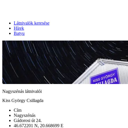
Látnivalók keresése
Hírek
Batyu
Nagyszénás látnivalói
Kiss György Csillagda
Cím
Nagyszénás
Gádorosi út 24.
46.672201 N, 20.668699 E