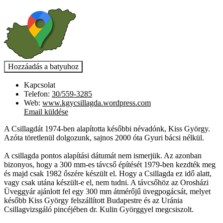
Kapcsolat
Telefon:
30/559-3285
Web:
www.kgycsillagda.wordpress.com
Email küldése
A Csillagdát 1974-ben alapította későbbi névadónk, Kiss György.
Azóta töretlenül dolgozunk, sajnos 2000 óta Gyuri bácsi nélkül.
A csillagda pontos alapítási dátumát nem ismerjük. Az azonban
bizonyos, hogy a 300 mm-es távcső építését 1979-ben kezdték meg
és majd csak 1982 őszére készült el. Hogy a Csillagda ez idő alatt,
vagy csak utána készült-e el, nem tudni. A távcsőhöz az Orosházi
Üveggyár ajánlott fel egy 300 mm átmérőjű üvegpogácsát, melyet
később Kiss György felszállított Budapestre és az Uránia
Csillagvizsgáló pincéjében dr. Kulin Györggyel megcsiszolt.