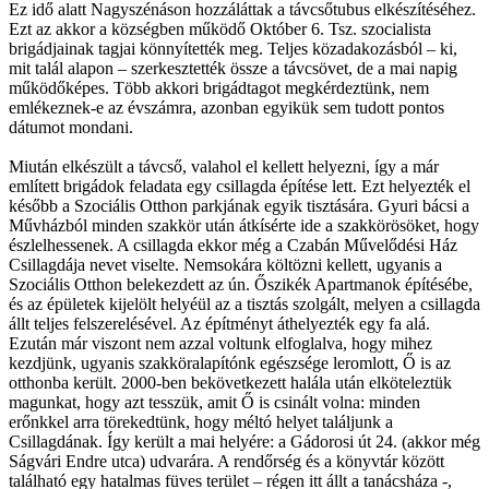
Ez idő alatt Nagyszénáson hozzáláttak a távcsőtubus elkészítéséhez.
Ezt az akkor a községben működő Október 6. Tsz. szocialista
brigádjainak tagjai könnyítették meg. Teljes közadakozásból – ki,
mit talál alapon – szerkesztették össze a távcsövet, de a mai napig
működőképes. Több akkori brigádtagot megkérdeztünk, nem
emlékeznek-e az évszámra, azonban egyikük sem tudott pontos
dátumot mondani.
Miután elkészült a távcső, valahol el kellett helyezni, így a már
említett brigádok feladata egy csillagda építése lett. Ezt helyezték el
később a Szociális Otthon parkjának egyik tisztására. Gyuri bácsi a
Művházból minden szakkör után átkísérte ide a szakkörösöket, hogy
észlelhessenek. A csillagda ekkor még a Czabán Művelődési Ház
Csillagdája nevet viselte. Nemsokára költözni kellett, ugyanis a
Szociális Otthon belekezdett az ún. Őszikék Apartmanok építésébe,
és az épületek kijelölt helyéül az a tisztás szolgált, melyen a csillagda
állt teljes felszerelésével. Az építményt áthelyezték egy fa alá.
Ezután már viszont nem azzal voltunk elfoglalva, hogy mihez
kezdjünk, ugyanis szakköralapítónk egészsége leromlott, Ő is az
otthonba került. 2000-ben bekövetkezett halála után elköteleztük
magunkat, hogy azt tesszük, amit Ő is csinált volna: minden
erőnkkel arra törekedtünk, hogy méltó helyet találjunk a
Csillagdának. Így került a mai helyére: a Gádorosi út 24. (akkor még
Ságvári Endre utca) udvarára. A rendőrség és a könyvtár között
található egy hatalmas füves terület – régen itt állt a tanácsháza -,