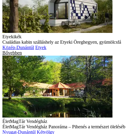
Etyekikék
Családias kabin szálláshely az Etyeki Öreghegyen, gyümölcsfá
Közép-Dunántúl
Etyek
Bővebben
ÉletMagTár Vendégház
ÉletMagTár Vendégház Panoráma – Pihenés a természet öleléséb
Nyugat-Dunántúl
Kétvölgy