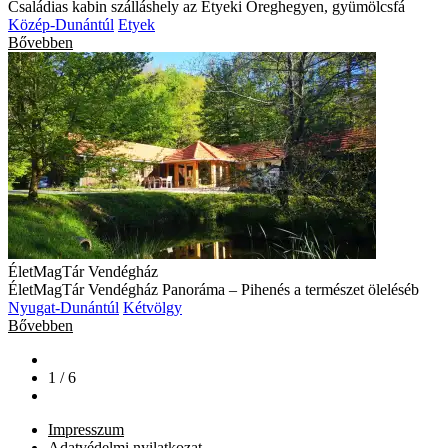
Családias kabin szálláshely az Etyeki Öreghegyen, gyümölcsfá
Közép-Dunántúl
Etyek
Bővebben
ÉletMagTár Vendégház
ÉletMagTár Vendégház Panoráma – Pihenés a természet öleléséb
Nyugat-Dunántúl
Kétvölgy
Bővebben
1 / 6
Impresszum
Adatvédelmi nyilatkozat