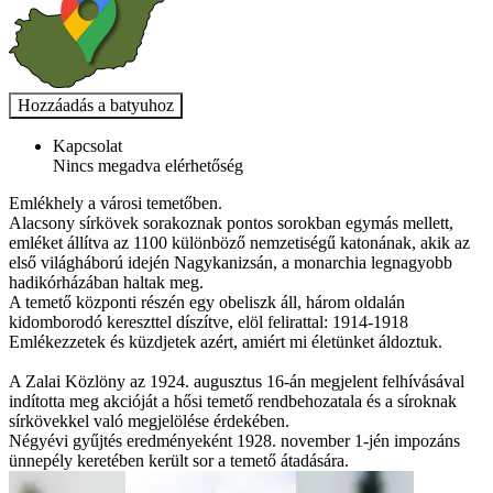
Kapcsolat
Nincs megadva elérhetőség
Emlékhely a városi temetőben.
Alacsony sírkövek sorakoznak pontos sorokban egymás mellett,
emléket állítva az 1100 különböző nemzetiségű katonának, akik az
első világháború idején Nagykanizsán, a monarchia legnagyobb
hadikórházában haltak meg.
A temető központi részén egy obeliszk áll, három oldalán
kidomborodó kereszttel díszítve, elöl felirattal: 1914-1918
Emlékezzetek és küzdjetek azért, amiért mi életünket áldoztuk.
A Zalai Közlöny az 1924. augusztus 16-án megjelent felhívásával
indította meg akcióját a hősi temető rendbehozatala és a síroknak
sírkövekkel való megjelölése érdekében.
Négyévi gyűjtés eredményeként 1928. november 1-jén impozáns
ünnepély keretében került sor a temető átadására.