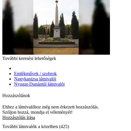
További keresési lehetőségek
Emlékművek / szobrok
Nagykanizsa látnivalói
Nyugat-Dunántúl látnivalói
Hozzászólások
Ehhez a látnivalóhoz még nem érkezett hozzászólás.
Szóljon hozzá, mondja el véleményét!
Hozzászólás írása
További látnivalók a közelben (425)