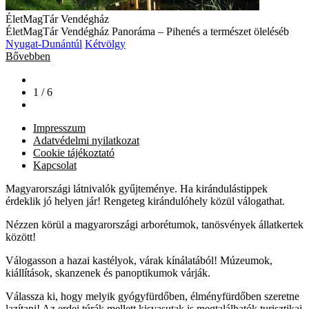
ÉletMagTár Vendégház
ÉletMagTár Vendégház Panoráma – Pihenés a természet öleléséb
Nyugat-Dunántúl
Kétvölgy
Bővebben
1 / 6
Impresszum
Adatvédelmi nyilatkozat
Cookie tájékoztató
Kapcsolat
Magyarországi látnivalók gyűjteménye. Ha kirándulástippek
érdeklik jó helyen jár! Rengeteg kirándulóhely közül válogathat.
Nézzen körül a magyarországi arborétumok, tanösvények állatkertek
között!
Válogasson a hazai kastélyok, várak kínálatából! Múzeumok,
kiállítások, skanzenek és panoptikumok várják.
Válassza ki, hogy melyik gyógyfürdőben, élményfürdőben szeretne
lazítani! Az erdei túrák mellett kisvasutak is megtalálhatók turisztikai