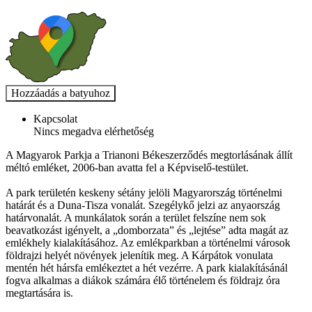
Kapcsolat
Nincs megadva elérhetőség
A Magyarok Parkja a Trianoni Békeszerződés megtorlásának állít
méltó emléket, 2006-ban avatta fel a Képviselő-testület.
A park területén keskeny sétány jelöli Magyarország történelmi
határát és a Duna-Tisza vonalát. Szegélykő jelzi az anyaország
határvonalát. A munkálatok során a terület felszíne nem sok
beavatkozást igényelt, a „domborzata” és „lejtése” adta magát az
emlékhely kialakításához. Az emlékparkban a történelmi városok
földrajzi helyét növények jelenítik meg. A Kárpátok vonulata
mentén hét hársfa emlékeztet a hét vezérre. A park kialakításánál
fogva alkalmas a diákok számára élő történelem és földrajz óra
megtartására is.