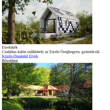
Etyekikék
Családias kabin szálláshely az Etyeki Öreghegyen, gyümölcsfá
Közép-Dunántúl
Etyek
Bővebben