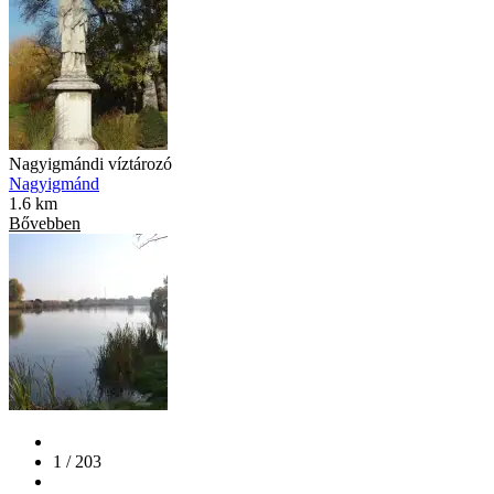
Nagyigmándi víztározó
Nagyigmánd
1.6 km
Bővebben
1 / 203