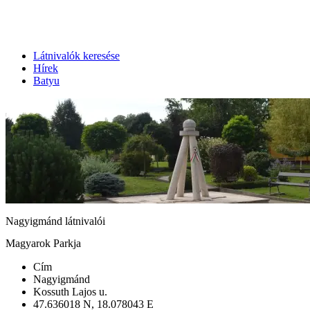
Látnivalók keresése
Hírek
Batyu
Nagyigmánd látnivalói
Magyarok Parkja
Cím
Nagyigmánd
Kossuth Lajos u.
47.636018 N, 18.078043 E