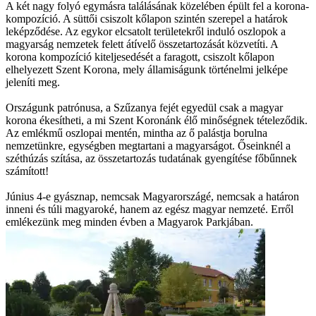
A két nagy folyó egymásra találásának közelében épült fel a korona-
kompozíció. A süttői csiszolt kőlapon szintén szerepel a határok
leképződése. Az egykor elcsatolt területekről induló oszlopok a
magyarság nemzetek felett átívelő összetartozását közvetíti. A
korona kompozíció kiteljesedését a faragott, csiszolt kőlapon
elhelyezett Szent Korona, mely államiságunk történelmi jelképe
jeleníti meg.
Országunk patrónusa, a Szűzanya fejét egyedül csak a magyar
korona ékesítheti, a mi Szent Koronánk élő minőségnek tételeződik.
Az emlékmű oszlopai mentén, mintha az ő palástja borulna
nemzetünkre, egységben megtartani a magyarságot. Őseinknél a
széthúzás szítása, az összetartozás tudatának gyengítése főbűnnek
számított!
Június 4-e gyásznap, nemcsak Magyarországé, nemcsak a határon
inneni és túli magyaroké, hanem az egész magyar nemzeté. Erről
emlékezünk meg minden évben a Magyarok Parkjában.