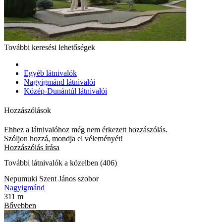
További keresési lehetőségek
Egyéb látnivalók
Nagyigmánd látnivalói
Közép-Dunántúl látnivalói
Hozzászólások
Ehhez a látnivalóhoz még nem érkezett hozzászólás.
Szóljon hozzá, mondja el véleményét!
Hozzászólás írása
További látnivalók a közelben (406)
Nepumuki Szent János szobor
Nagyigmánd
311 m
Bővebben