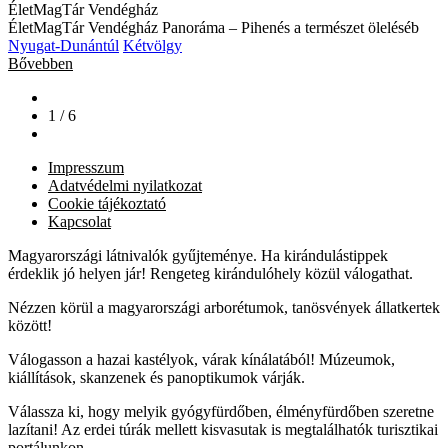
ÉletMagTár Vendégház
ÉletMagTár Vendégház Panoráma – Pihenés a természet öleléséb
Nyugat-Dunántúl
Kétvölgy
Bővebben
1 / 6
Impresszum
Adatvédelmi nyilatkozat
Cookie tájékoztató
Kapcsolat
Magyarországi látnivalók gyűjteménye. Ha kirándulástippek
érdeklik jó helyen jár! Rengeteg kirándulóhely közül válogathat.
Nézzen körül a magyarországi arborétumok, tanösvények állatkertek
között!
Válogasson a hazai kastélyok, várak kínálatából! Múzeumok,
kiállítások, skanzenek és panoptikumok várják.
Válassza ki, hogy melyik gyógyfürdőben, élményfürdőben szeretne
lazítani! Az erdei túrák mellett kisvasutak is megtalálhatók turisztikai
portálunkon.