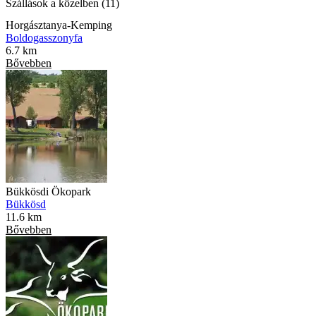
Szállások a közelben (11)
Horgásztanya-Kemping
Boldogasszonyfa
6.7 km
Bővebben
Bükkösdi Ökopark
Bükkösd
11.6 km
Bővebben