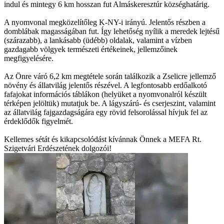
indul és mintegy 6 km hosszan fut Almáskeresztúr községhatárig.
A nyomvonal megközelítőleg K-NY-i irányú. Jelentős részben a
domblábak magasságában fut. Így lehetőség nyílik a meredek lejtésű
(szárazabb), a lankásabb (üdébb) oldalak, valamint a vízben
gazdagabb völgyek természeti értékeinek, jellemzőinek
megfigyelésére.
Az Önre váró 6,2 km megtétele során találkozik a Zselicre jellemző
növény és állatvilág jelentős részével. A legfontosabb erdőalkotó
fafajokat információs táblákon (helyüket a nyomvonalról készült
térképen jelöltük) mutatjuk be. A lágyszárú- és cserjeszint, valamint
az állatvilág fajgazdagságára egy rövid felsorolással hívjuk fel az
érdeklődők figyelmét.
Kellemes sétát és kikapcsolódást kívánnak Önnek a MEFA Rt.
Szigetvári Erdészetének dolgozói!