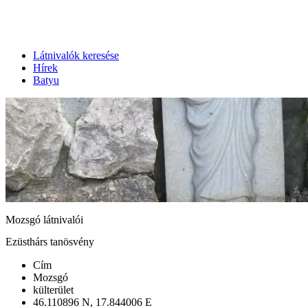
Látnivalók keresése
Hírek
Batyu
Mozsgó látnivalói
Ezüsthárs tanösvény
Cím
Mozsgó
külterület
46.110896 N, 17.844006 E