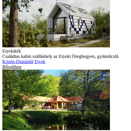
Etyekikék
Családias kabin szálláshely az Etyeki Öreghegyen, gyümölcsfá
Közép-Dunántúl
Etyek
Bővebben