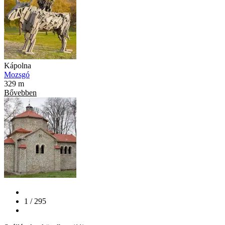
Kápolna
Mozsgó
329 m
Bővebben
1 / 295