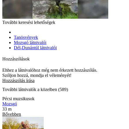
További keresési lehetőségek
Tanösvények
Mozsgó látnivalói
Dél-Dunántúl látnivalói
Hozzászólások
Ehhez a látnivalóhoz még nem érkezett hozzászólás.
Szóljon hozzá, mondja el véleményét!
Hozzászólás írása
További látnivalók a közelben (589)
Pécsi muzsikusok
Mozsgó
33 m
Bővebben