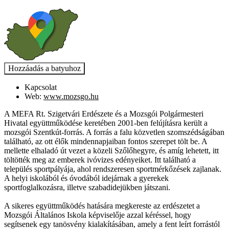
Kapcsolat
Web:
www.mozsgo.hu
A MEFA Rt. Szigetvári Erdészete és a Mozsgói Polgármesteri
Hivatal együttműködése keretében 2001-ben felújításra került a
mozsgói Szentkút-forrás. A forrás a falu közvetlen szomszédságában
található, az ott élők mindennapjaiban fontos szerepet tölt be. A
mellette elhaladó út vezet a közeli Szőlőhegyre, és amíg lehetett, itt
töltötték meg az emberek ivóvizes edényeiket. Itt található a
település sportpályája, ahol rendszeresen sportmérkőzések zajlanak.
A helyi iskolából és óvodából idejárnak a gyerekek
sportfoglalkozásra, illetve szabadidejükben játszani.
A sikeres együttműködés hatására megkereste az erdészetet a
Mozsgói Általános Iskola képviselője azzal kéréssel, hogy
segítsenek egy tanösvény kialakításában, amely a fent leírt forrástól