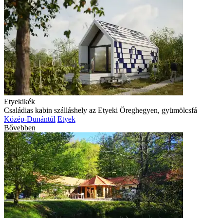
Etyekikék
Családias kabin szálláshely az Etyeki Öreghegyen, gyümölcsfá
Közép-Dunántúl
Etyek
Bővebben