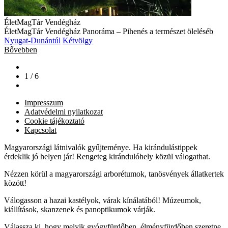
ÉletMagTár Vendégház
ÉletMagTár Vendégház Panoráma – Pihenés a természet öleléséb
Nyugat-Dunántúl
Kétvölgy
Bővebben
1 / 6
Impresszum
Adatvédelmi nyilatkozat
Cookie tájékoztató
Kapcsolat
Magyarországi látnivalók gyűjteménye. Ha kirándulástippek
érdeklik jó helyen jár! Rengeteg kirándulóhely közül válogathat.
Nézzen körül a magyarországi arborétumok, tanösvények állatkertek
között!
Válogasson a hazai kastélyok, várak kínálatából! Múzeumok,
kiállítások, skanzenek és panoptikumok várják.
Válassza ki, hogy melyik gyógyfürdőben, élményfürdőben szeretne