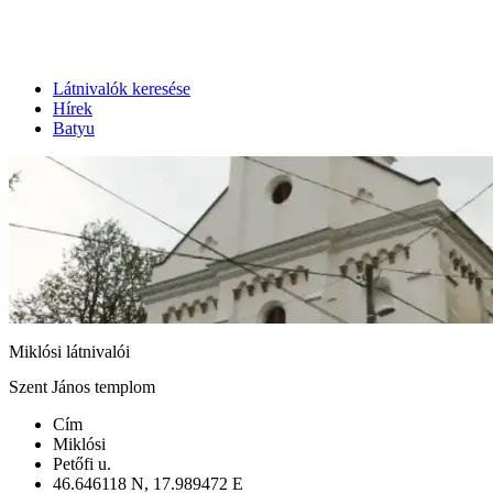
Látnivalók keresése
Hírek
Batyu
Miklósi látnivalói
Szent János templom
Cím
Miklósi
Petőfi u.
46.646118 N, 17.989472 E