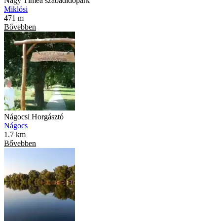
Nagy Tímea szabadidőpark
Miklósi
471 m
Bővebben
Nágocsi Horgásztó
Nágocs
1.7 km
Bővebben