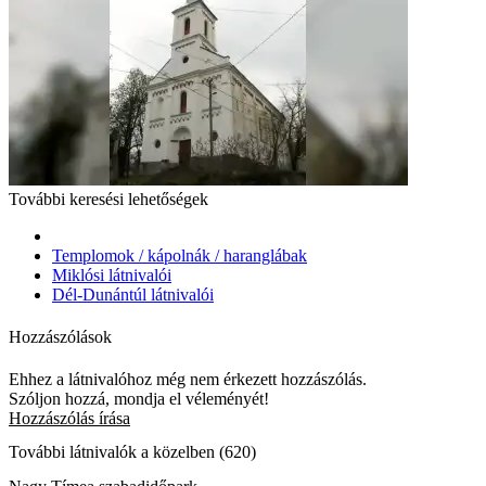
További keresési lehetőségek
Templomok / kápolnák / haranglábak
Miklósi látnivalói
Dél-Dunántúl látnivalói
Hozzászólások
Ehhez a látnivalóhoz még nem érkezett hozzászólás.
Szóljon hozzá, mondja el véleményét!
Hozzászólás írása
További látnivalók a közelben (620)