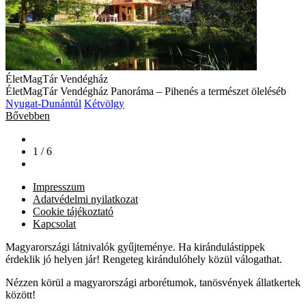
ÉletMagTár Vendégház
ÉletMagTár Vendégház Panoráma – Pihenés a természet öleléséb
Nyugat-Dunántúl
Kétvölgy
Bővebben
1 / 6
Impresszum
Adatvédelmi nyilatkozat
Cookie tájékoztató
Kapcsolat
Magyarországi látnivalók gyűjteménye. Ha kirándulástippek
érdeklik jó helyen jár! Rengeteg kirándulóhely közül válogathat.
Nézzen körül a magyarországi arborétumok, tanösvények állatkertek
között!