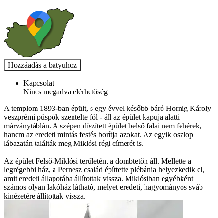
Kapcsolat
Nincs megadva elérhetőség
A templom 1893-ban épült, s egy évvel később báró Hornig Károly
veszprémi püspök szentelte föl - áll az épület kapuja alatti
márványtáblán. A szépen díszített épület belső falai nem fehérek,
hanem az eredeti mintás festés borítja azokat. Az egyik oszlop
lábazatán találták meg Miklósi régi címerét is.
Az épület Felső-Miklósi területén, a dombtetőn áll. Mellette a
legrégebbi ház, a Pernesz család építtette plébánia helyezkedik el,
amit eredeti állapotába állítottak vissza. Miklósiban egyébként
számos olyan lakóház látható, melyet eredeti, hagyományos sváb
kinézetére állítottak vissza.