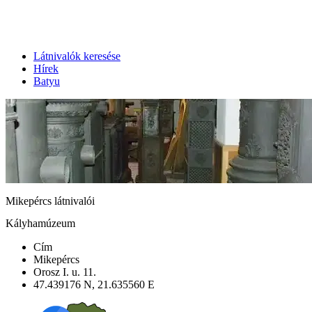
Látnivalók keresése
Hírek
Batyu
Mikepércs látnivalói
Kályhamúzeum
Cím
Mikepércs
Orosz I. u. 11.
47.439176 N, 21.635560 E