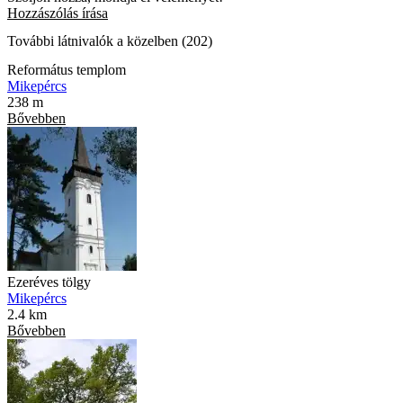
Hozzászólás írása
További látnivalók a közelben (202)
Református templom
Mikepércs
238 m
Bővebben
Ezeréves tölgy
Mikepércs
2.4 km
Bővebben