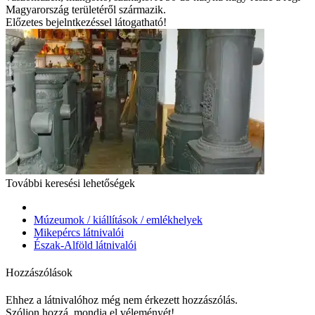
Magyarország területéről származik.
Előzetes bejelntkezéssel látogatható!
További keresési lehetőségek
Múzeumok / kiállítások / emlékhelyek
Mikepércs látnivalói
Észak-Alföld látnivalói
Hozzászólások
Ehhez a látnivalóhoz még nem érkezett hozzászólás.
Szóljon hozzá, mondja el véleményét!