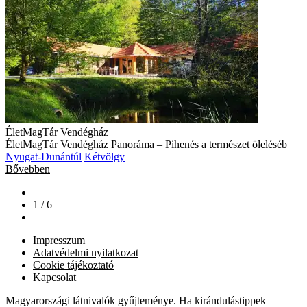
ÉletMagTár Vendégház
ÉletMagTár Vendégház Panoráma – Pihenés a természet öleléséb
Nyugat-Dunántúl
Kétvölgy
Bővebben
1 / 6
Impresszum
Adatvédelmi nyilatkozat
Cookie tájékoztató
Kapcsolat
Magyarországi látnivalók gyűjteménye. Ha kirándulástippek