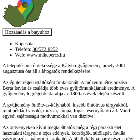
Kapcsolat
Telefon:
30/572-8252
Web:
www.mikepercs.hu
A településünk érdekessége a Kályha-gyűjtemény, amely 2001
augusztusa óta áll a látogatók rendelkezésére.
Az épület régen istállóként funkcionált. A múzeum létre-hozása
Berta István és családja több éves gyűjtőmunkájának eredménye. A
gyűjtemény legrégebbi darabja az 1800-as évek elején készült.
A gyűjtemény öntöttvas-kályhából, kisebb öntöttvas tárgyakból,
mint például vasaló, mozsár, lámpa, fogas, esernyőtartó áll. Mind
egyedi sajátosságú motívumokkal van díszítve.
Az öntvényeken kívül megtalálhatók még a régi paraszti élet
használati tárgyai: a tejes edények, köcsögök, sütőlapát, favilla,
vászonfazék, mángorló, szakajtó. A 50 db kályha nagy része a régi