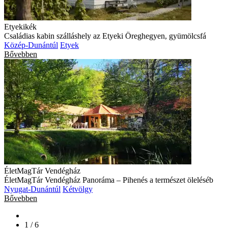
Etyekikék
Családias kabin szálláshely az Etyeki Öreghegyen, gyümölcsfá
Közép-Dunántúl
Etyek
Bővebben
ÉletMagTár Vendégház
ÉletMagTár Vendégház Panoráma – Pihenés a természet öleléséb
Nyugat-Dunántúl
Kétvölgy
Bővebben
1 / 6