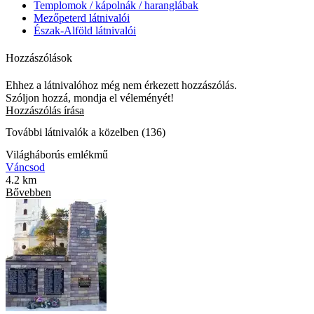
Templomok / kápolnák / haranglábak
Mezőpeterd látnivalói
Észak-Alföld látnivalói
Hozzászólások
Ehhez a látnivalóhoz még nem érkezett hozzászólás.
Szóljon hozzá, mondja el véleményét!
Hozzászólás írása
További látnivalók a közelben (136)
Világháborús emlékmű
Váncsod
4.2 km
Bővebben