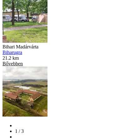
Bihari Madárvárta
Biharugra
21.2 km
Bővebben
1 / 3