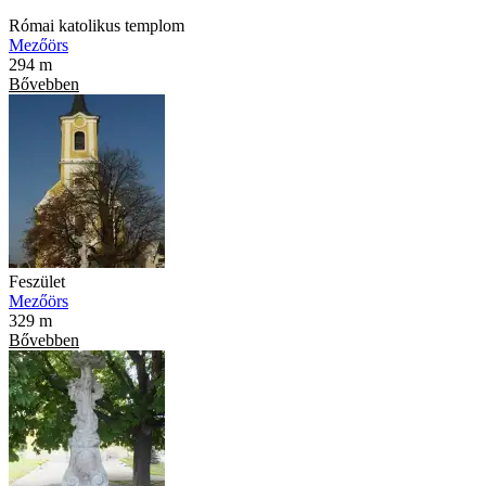
Római katolikus templom
Mezőörs
294 m
Bővebben
Feszület
Mezőörs
329 m
Bővebben