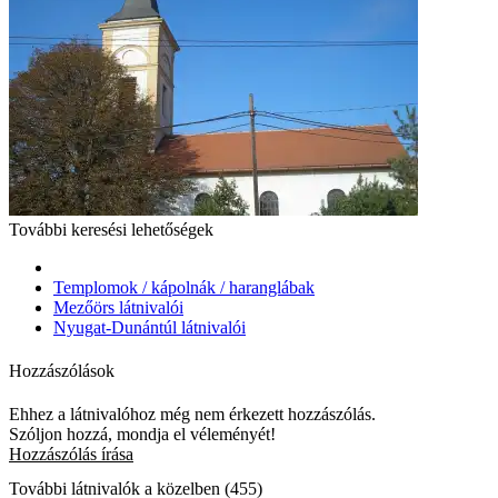
További keresési lehetőségek
Templomok / kápolnák / haranglábak
Mezőörs látnivalói
Nyugat-Dunántúl látnivalói
Hozzászólások
Ehhez a látnivalóhoz még nem érkezett hozzászólás.
Szóljon hozzá, mondja el véleményét!
Hozzászólás írása
További látnivalók a közelben (455)