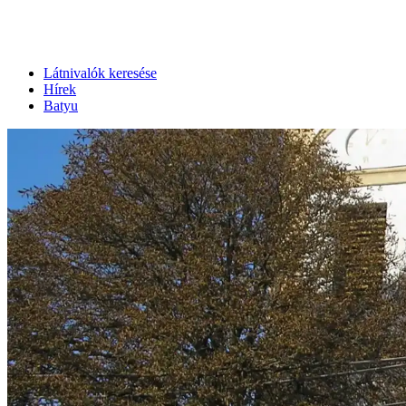
Látnivalók keresése
Hírek
Batyu