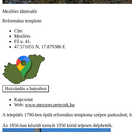
Mezőörs látnivalói
Református templom
Cím
Mezőörs
Fő u. 41.
47.571051 N, 17.879386 E
Kapcsolat
Web:
www.mezoors.network.hu
A település 1790-ben épült református temploma szépen parkosított, be
Az 1856-ban készült tornyát 1950 körül teljesen átépítették.