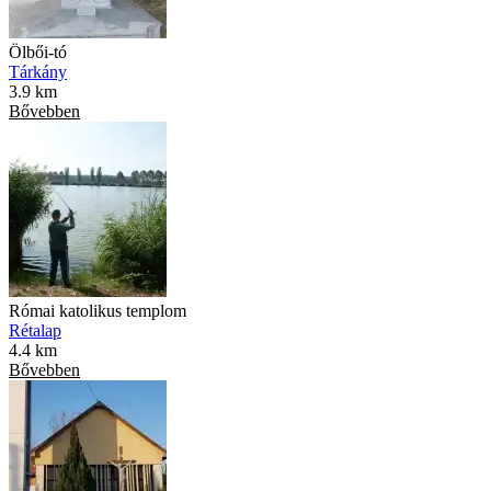
Ölbői-tó
Tárkány
3.9 km
Bővebben
Római katolikus templom
Rétalap
4.4 km
Bővebben